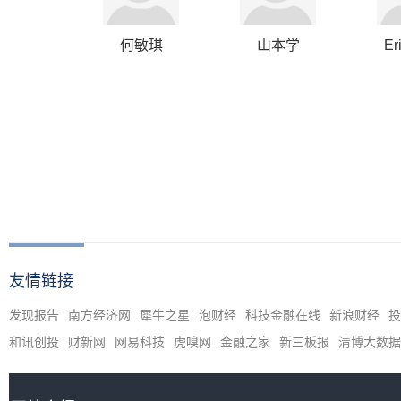
何敏琪
山本学
Er
友情链接
发现报告
南方经济网
犀牛之星
泡财经
科技金融在线
新浪财经
投
和讯创投
财新网
网易科技
虎嗅网
金融之家
新三板报
清博大数据