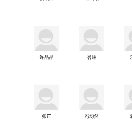
许晶晶
翁炜
张正
冯均然