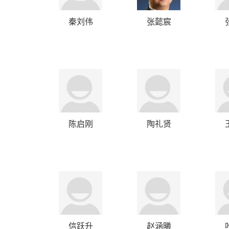
秦刘伟
张懿宸
陈启刚
陶礼贤
信跃升
赵涵曦