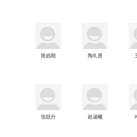
陈启刚
陶礼贤
信跃升
赵涵曦