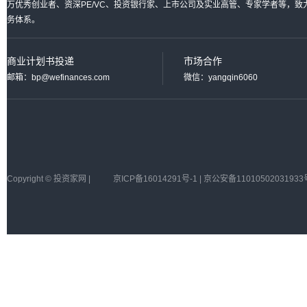
万优秀创业者、资深PE/VC、投资银行家、上市公司及实业高管、专家学者等，
务体系。
商业计划书投递
市场合作
邮箱：bp@wefinances.com
微信：yangqin6060
Copyright © 投资家网 |
京ICP备16014291号-1 | 京公安备11010502031933