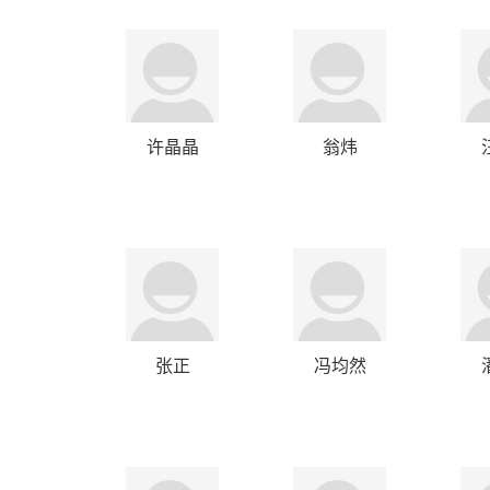
许晶晶
翁炜
张正
冯均然