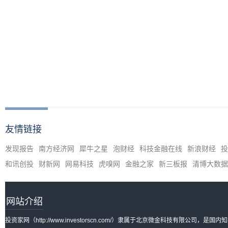
友情链接
发现报告
南方经济网
犀牛之星
泡财经
科技金融在线
新浪财经
投
和讯创投
财新网
网易科技
虎嗅网
金融之家
新三板报
清博大数据
网站介绍
投资家网（http://www.investorscn.com/）隶属于北京微金科技有限公