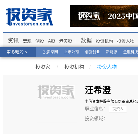
资讯
数据
宏观
创投
A股
港美股
投资机构
投资人物
更多精彩 >
投资家网
上市公司
创新创业
新能源
金融科技
投资家
/
投资机构
/
投资人物
汪希澄
中信资本控股有限公司
董事总经
职业信息：
投资人
投资领域：