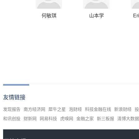
何敏琪
山本学
Er
友情链接
发现报告
南方经济网
犀牛之星
泡财经
科技金融在线
新浪财经
投
和讯创投
财新网
网易科技
虎嗅网
金融之家
新三板报
清博大数据