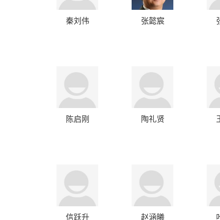
秦刘伟
张懿宸
陈启刚
陶礼贤
信跃升
赵涵曦