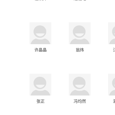
许晶晶
翁炜
张正
冯均然