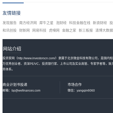
友情链接
发现报告
南方经济网
犀牛之星
泡财经
科技金融在线
新浪财经
投
和讯创投
财新网
网易科技
虎嗅网
金融之家
新三板报
清博大数据
网站介绍
投资家网（http://www.investorscn.com/）隶属于北京微金科技有限公
万优秀创业者、资深PE/VC、投资银行家、上市公司及实业高管、专家学者等，
务体系。
商业计划书投递
市场合作
邮箱：bp@wefinances.com
微信：yangqin6060