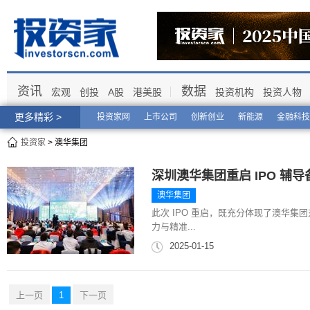
资讯
数据
宏观
创投
A股
港美股
投资机构
投资人物
更多精彩 >
投资家网
上市公司
创新创业
新能源
金融科技
投资家
> 澳华集团
深圳澳华集团重启 IPO 
澳华集团
此次 IPO 重启，既充分体现了澳华
力与精准...
2025-01-15
上一页
1
下一页