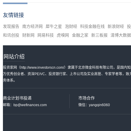
友情链接
发现报告
南方经济网
犀牛之星
泡财经
科技金融在线
新浪财经
投
和讯创投
财新网
网易科技
虎嗅网
金融之家
新三板报
清博大数据
网站介绍
投资家网（http://www.investorscn.com/）隶属于北京微金科技有限公
万优秀创业者、资深PE/VC、投资银行家、上市公司及实业高管、专家学者等，
务体系。
商业计划书投递
市场合作
邮箱：bp@wefinances.com
微信：yangqin6060