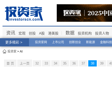
资讯
数据
宏观
创投
A股
港美股
投资机构
投资人物
更多精彩 >
投资家网
上市公司
创新创业
新能源
金融科技
投资家
> AI
首 页
上一页
32
33
34
35
36
37
38
39
4