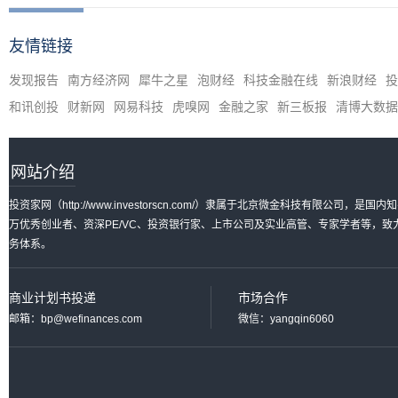
友情链接
发现报告
南方经济网
犀牛之星
泡财经
科技金融在线
新浪财经
投
和讯创投
财新网
网易科技
虎嗅网
金融之家
新三板报
清博大数据
网站介绍
投资家网（http://www.investorscn.com/）隶属于北京微金科技有限公
万优秀创业者、资深PE/VC、投资银行家、上市公司及实业高管、专家学者等，
务体系。
商业计划书投递
市场合作
邮箱：bp@wefinances.com
微信：yangqin6060