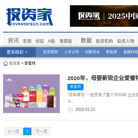
资讯
数据
宏观
创投
A股
港美股
投资机构
投资人物
更多精彩 >
投资家网
上市公司
创新创业
新能源
金融科技
投资家
> 爱蜜特
2020年，母婴新锐企业爱
爱蜜特
“资本寒冬”一说贯穿了整个2019年,企
么...
2020-01-21
上一页
1
下一页