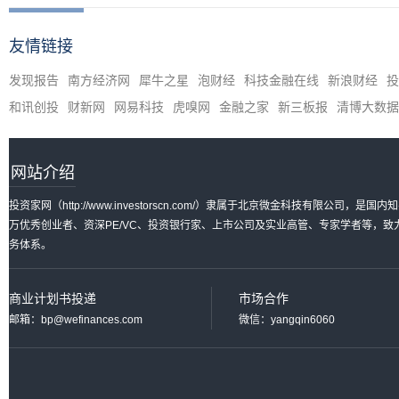
友情链接
发现报告
南方经济网
犀牛之星
泡财经
科技金融在线
新浪财经
投
和讯创投
财新网
网易科技
虎嗅网
金融之家
新三板报
清博大数据
网站介绍
投资家网（http://www.investorscn.com/）隶属于北京微金科技有限公
万优秀创业者、资深PE/VC、投资银行家、上市公司及实业高管、专家学者等，
务体系。
商业计划书投递
市场合作
邮箱：bp@wefinances.com
微信：yangqin6060