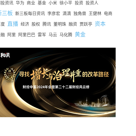
创投资讯
华为
商业
基金
小米
徐小平
投资
投资人
新三板
新三板每日资讯
李彦宏
滴滴
独角兽
王健林
电商
直播
资本
百度
经济
股权
腾讯
董明珠
融资
贾跃亭
黄金
金融
阿里
阿里巴巴
雷军
马云
马化腾