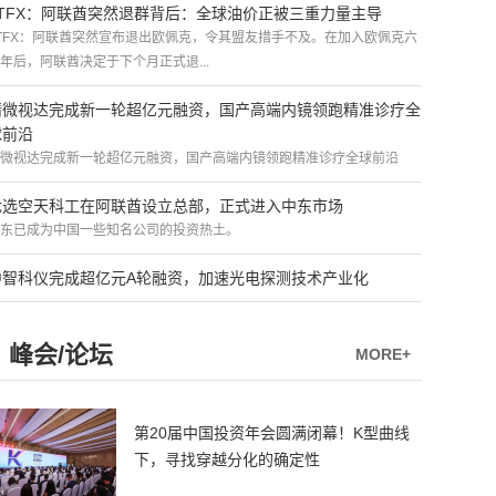
ATFX：阿联酋突然退群背后：全球油价正被三重力量主导
TFX：阿联酋突然宣布退出欧佩克，令其盟友措手不及。在加入欧佩克六
年后，阿联酋决定于下个月正式退...
精微视达完成新一轮超亿元融资，国产高端内镜领跑精准诊疗全
球前沿
微视达完成新一轮超亿元融资，国产高端内镜领跑精准诊疗全球前沿
优选空天科工在阿联酋设立总部，正式进入中东市场
东已成为中国一些知名公司的投资热土。
中智科仪完成超亿元A轮融资，加速光电探测技术产业化
峰会/论坛
MORE+
第20届中国投资年会圆满闭幕！K型曲线
下，寻找穿越分化的确定性