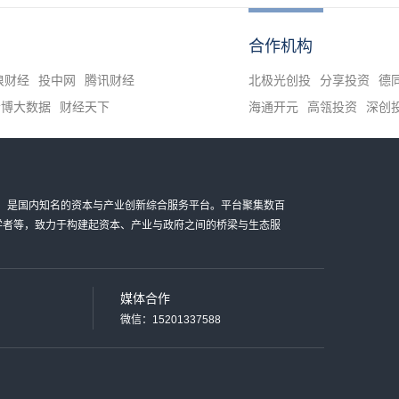
合作机构
浪财经
投中网
腾讯财经
北极光创投
分享投资
德
清博大数据
财经天下
海通开元
高瓴投资
深创
金科技有限公司，是国内知名的资本与产业创新综合服务平台。平台聚集数百
家学者等，致力于构建起资本、产业与政府之间的桥梁与生态服
媒体合作
微信：15201337588