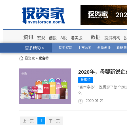
资讯
数据
宏观
创投
A股
港美股
投资机构
更多精彩 >
投资家网
上市公司
创新创业
新能源
投资家
> 爱蜜特
2020年，母婴新锐
爱蜜特
“资本寒冬”一说贯穿了整个20
么...
2020-01-21
上一页
1
下一页