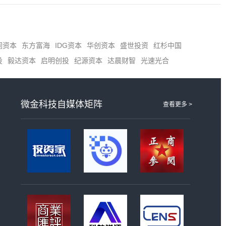
同资本
东方富海
IDG资本
华创资本
盛世投资
红杉中国
投
毅达资本
启明创投
纪源资本
达晨财智
光速光合
微金科技自媒体矩阵
查看更多 >