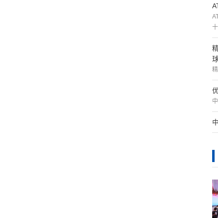
A
十
精
中