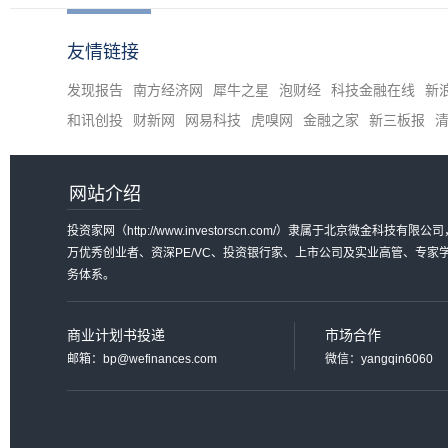
友情链接
发现报告
南方经济网
犀牛之星
泡财经
科技金融在线
新
和讯创投
财新网
网易科技
虎嗅网
金融之家
新三板报
网站介绍
投资家网（http://www.investorscn.com/）隶属于北京微
万优秀创业者、资深PE/VC、投资银行家、上市公司及实业高管、专
务体系。
商业计划书投递
市场合作
邮箱：bp@wefinances.com
微信：yangqin6060