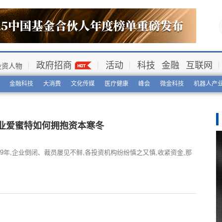
政府招商
活动
科技
金融
互联网
投资人物
金融科技
大消费
文化传媒
医疗健康
峰会
微金科技
机器人产
企业爱蜜特如何拥抱资本寒冬
19年,企业倒闭、裁员屡见不鲜,各投资机构纷纷慎之又慎,收紧资金,那