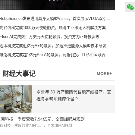
RoboScience发布通用具身大模型Visics，首次展示VLOA双引擎架构
光谷信科完成1000万天使轮融资，领跑工业级无人机解决方案
Elser.AI完成数百万美元天使轮融资，投资方为正轩投资等
达卯科技完成近亿元A+轮融资，加速推进能源大模型技术研发
讯兔科技完成超1亿元Pre-A轮融资，高瓴创投、红杉中国联合领投
财经大事记
MORE+
卓誉年 30 万产能四代智能产线投产，支
撑具身智能规模化量产
掌阅科技一季度营收7.94亿元，全面加码AI短剧
阅科技一季度营收7.94亿元，全面加码AI短剧