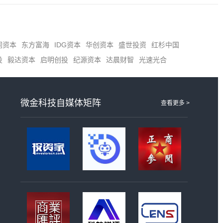
同资本
东方富海
IDG资本
华创资本
盛世投资
红杉中国
投
毅达资本
启明创投
纪源资本
达晨财智
光速光合
微金科技自媒体矩阵
查看更多 >