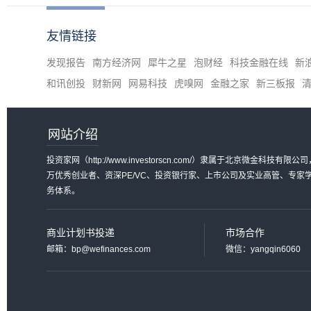
友情链接
发现报告
南方经济网
犀牛之星
泡财经
科技金融在线
新
和讯创投
财新网
网易科技
虎嗅网
金融之家
新三板报
网站介绍
投资家网（http://www.investorscn.com/）隶属于北京微
万优秀创业者、资深PE/VC、投资银行家、上市公司及实业高管、专
务体系。
商业计划书投递
市场合作
邮箱：bp@wefinances.com
微信：yangqin6060