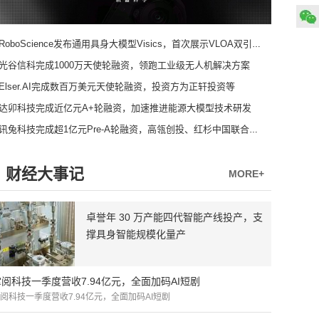
RoboScience发布通用具身大模型Visics，首次展示VLOA双引擎架构
光谷信科完成1000万天使轮融资，领跑工业级无人机解决方案
Elser.AI完成数百万美元天使轮融资，投资方为正轩投资等
达卯科技完成近亿元A+轮融资，加速推进能源大模型技术研发
讯兔科技完成超1亿元Pre-A轮融资，高瓴创投、红杉中国联合领投
财经大事记
MORE+
卓誉年 30 万产能四代智能产线投产，支
撑具身智能规模化量产
掌阅科技一季度营收7.94亿元，全面加码AI短剧
阅科技一季度营收7.94亿元，全面加码AI短剧