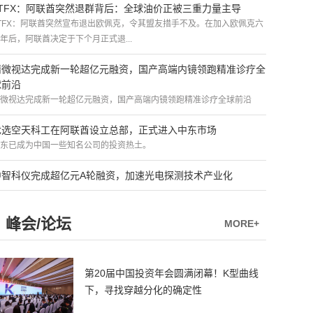
ATFX：阿联酋突然退群背后：全球油价正被三重力量主导
TFX：阿联酋突然宣布退出欧佩克，令其盟友措手不及。在加入欧佩克六
年后，阿联酋决定于下个月正式退...
精微视达完成新一轮超亿元融资，国产高端内镜领跑精准诊疗全
球前沿
微视达完成新一轮超亿元融资，国产高端内镜领跑精准诊疗全球前沿
优选空天科工在阿联酋设立总部，正式进入中东市场
东已成为中国一些知名公司的投资热土。
中智科仪完成超亿元A轮融资，加速光电探测技术产业化
峰会/论坛
MORE+
第20届中国投资年会圆满闭幕！K型曲线
下，寻找穿越分化的确定性