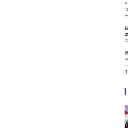
A
十
精
中