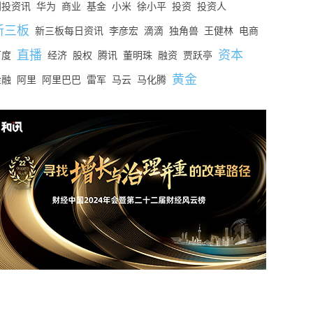
创投资讯
华为
商业
基金
小米
徐小平
投资
投资人
新三板
新三板每日资讯
李彦宏
滴滴
独角兽
王健林
电商
直播
资本
百度
经济
股权
腾讯
董明珠
融资
贾跃亭
黄金
金融
阿里
阿里巴巴
雷军
马云
马化腾