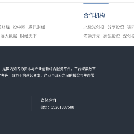
合作机构
浪财经
投中网
腾讯财经
北极光创投
分享投资
德
清博大数据
财经天下
海通开元
高瓴投资
深创
金科技有限公司，是国内知名的资本与产业创新综合服务平台。平台聚集数百
家学者等，致力于构建起资本、产业与政府之间的桥梁与生态服
媒体合作
微信：15201337588