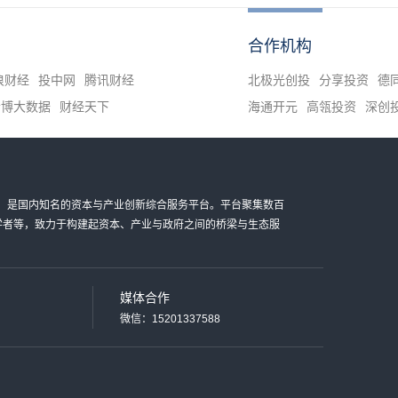
合作机构
浪财经
投中网
腾讯财经
北极光创投
分享投资
德
清博大数据
财经天下
海通开元
高瓴投资
深创
金科技有限公司，是国内知名的资本与产业创新综合服务平台。平台聚集数百
家学者等，致力于构建起资本、产业与政府之间的桥梁与生态服
媒体合作
微信：15201337588