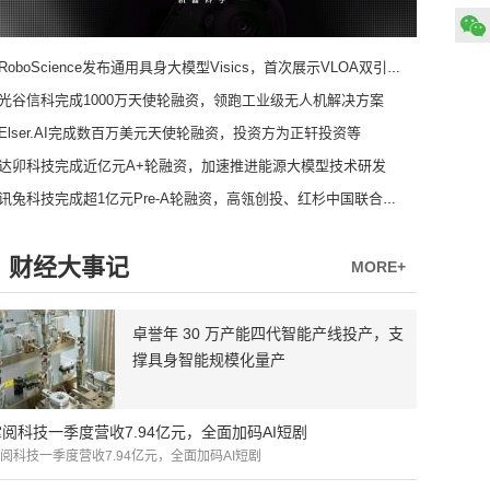
RoboScience发布通用具身大模型Visics，首次展示VLOA双引擎架构
光谷信科完成1000万天使轮融资，领跑工业级无人机解决方案
Elser.AI完成数百万美元天使轮融资，投资方为正轩投资等
达卯科技完成近亿元A+轮融资，加速推进能源大模型技术研发
讯兔科技完成超1亿元Pre-A轮融资，高瓴创投、红杉中国联合领投
财经大事记
MORE+
卓誉年 30 万产能四代智能产线投产，支
撑具身智能规模化量产
掌阅科技一季度营收7.94亿元，全面加码AI短剧
阅科技一季度营收7.94亿元，全面加码AI短剧