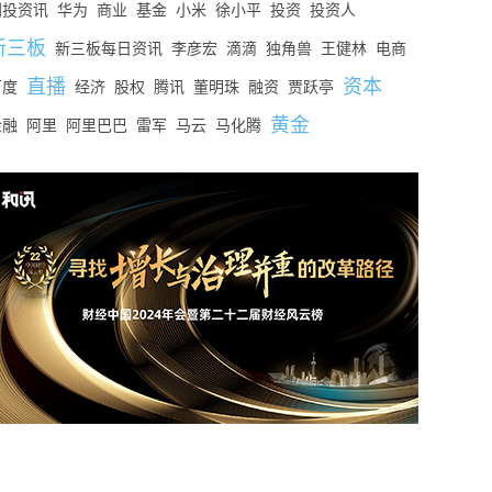
创投资讯
华为
商业
基金
小米
徐小平
投资
投资人
新三板
新三板每日资讯
李彦宏
滴滴
独角兽
王健林
电商
直播
资本
百度
经济
股权
腾讯
董明珠
融资
贾跃亭
黄金
金融
阿里
阿里巴巴
雷军
马云
马化腾