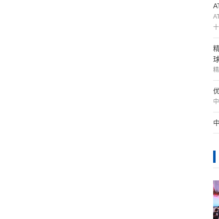
A
十
精
中