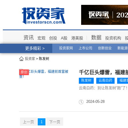
资讯
数据
宏观
创投
A股
港美股
投资机构
更多精彩 >
投资家网
上市公司
创新创业
新能源
投资家
> 陈发树
千亿巨头爆雷，福建
原创
陈发树
云南白药
福建
云南白药：别让陈发树“跑”了
2024-05-28
上一页
1
下一页