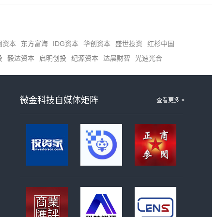
同资本
东方富海
IDG资本
华创资本
盛世投资
红杉中国
投
毅达资本
启明创投
纪源资本
达晨财智
光速光合
微金科技自媒体矩阵
查看更多 >