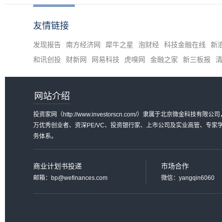
友情链接
发现报告
南方经济网
犀牛之星
泡财经
科技金融在线
新
和讯创投
财新网
网易科技
虎嗅网
金融之家
新三板报
网站介绍
投资家网（http://www.investorscn.com/）隶属于北京微
万优秀创业者、资深PE/VC、投资银行家、上市公司及实业高管、专
务体系。
商业计划书投递
市场合作
邮箱：bp@wefinances.com
微信：yangqin6060