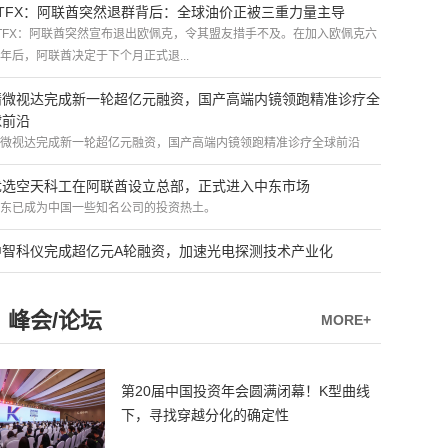
ATFX：阿联酋突然退群背后：全球油价正被三重力量主导
TFX：阿联酋突然宣布退出欧佩克，令其盟友措手不及。在加入欧佩克六
年后，阿联酋决定于下个月正式退...
精微视达完成新一轮超亿元融资，国产高端内镜领跑精准诊疗全
球前沿
微视达完成新一轮超亿元融资，国产高端内镜领跑精准诊疗全球前沿
优选空天科工在阿联酋设立总部，正式进入中东市场
东已成为中国一些知名公司的投资热土。
中智科仪完成超亿元A轮融资，加速光电探测技术产业化
峰会/论坛
MORE+
第20届中国投资年会圆满闭幕！K型曲线
下，寻找穿越分化的确定性