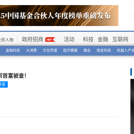
政府招商
活动
科技
金融
互联网
投资人物
金融科技
大消费
文化传媒
医疗健康
峰会
微金科技
机器人产
前首富被查！
首富
！