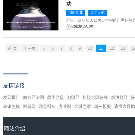
功
创新创业
火圣宇航
近日，商业航天公司火圣宇航自主研制的
利完成富...
2026-05-25
首 页
上一页
5
6
7
8
9
10
11
12
13
1
友情链接
发现报告
南方经济网
犀牛之星
泡财经
科技金融在线
新浪财经
投
和讯创投
财新网
网易科技
虎嗅网
金融之家
新三板报
清博大数据
网站介绍