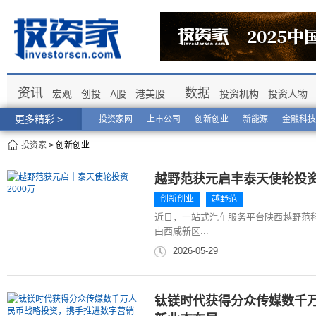
资讯
数据
宏观
创投
A股
港美股
投资机构
投资人物
更多精彩 >
投资家网
上市公司
创新创业
新能源
金融科技
投资家
> 创新创业
越野范获元启丰泰天使轮投资2
创新创业
越野范
近日，一站式汽车服务平台陕西越野范科
由西咸新区...
2026-05-29
钛镁时代获得分众传媒数千