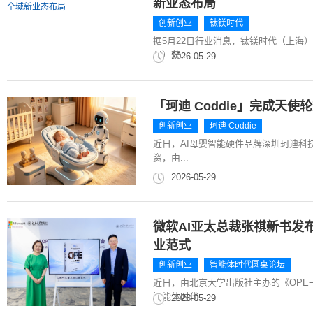
新业态布局
创新创业
钛镁时代
据5月22日行业消息，钛镁时代（上海
AI）获...
2026-05-29
「珂迪 Coddie」完成天
创新创业
珂迪 Coddie
近日，AI母婴智能硬件品牌深圳珂迪科技
资，由...
2026-05-29
微软AI亚太总裁张祺新书发
业范式
创新创业
智能体时代圆桌论坛
近日，由北京大学出版社主办的《OPE
智能体时代...
2026-05-29