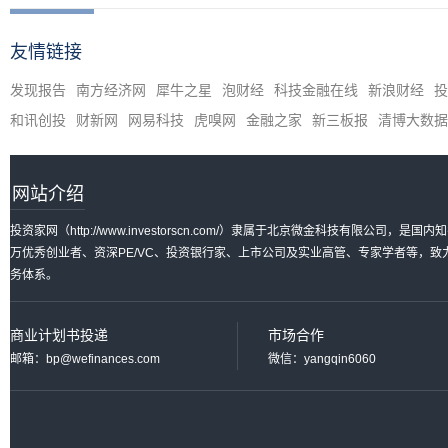
友情链接
发现报告
南方经济网
犀牛之星
泡财经
科技金融在线
新浪财经
投
和讯创投
财新网
网易科技
虎嗅网
金融之家
新三板报
清博大数据
网站介绍
投资家网（http://www.investorscn.com/）隶属于北京微金科技有限公
万优秀创业者、资深PE/VC、投资银行家、上市公司及实业高管、专家学者等，
务体系。
商业计划书投递
市场合作
邮箱：bp@wefinances.com
微信：yangqin6060