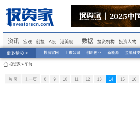
资讯
数据
宏观
创投
A股
港美股
投资机构
投资人物
更多精彩 >
投资家网
上市公司
创新创业
新能源
金融科技
投资家
> 华为
首 页
上一页
8
9
10
11
12
13
14
15
16