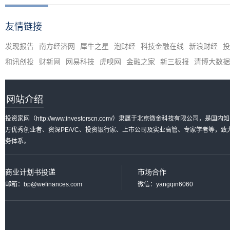
友情链接
发现报告
南方经济网
犀牛之星
泡财经
科技金融在线
新浪财经
投
和讯创投
财新网
网易科技
虎嗅网
金融之家
新三板报
清博大数据
网站介绍
投资家网（http://www.investorscn.com/）隶属于北京微金科技有限公
万优秀创业者、资深PE/VC、投资银行家、上市公司及实业高管、专家学者等，
务体系。
商业计划书投递
市场合作
邮箱：bp@wefinances.com
微信：yangqin6060