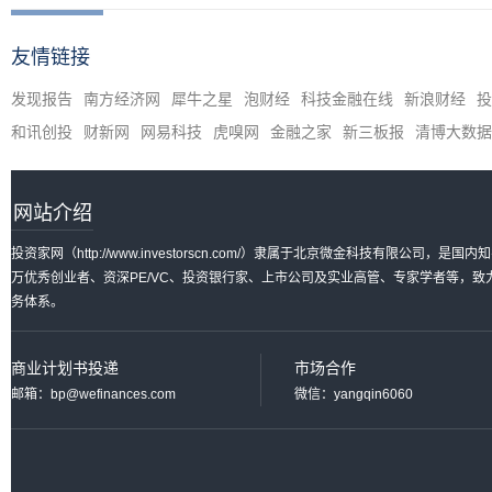
友情链接
发现报告
南方经济网
犀牛之星
泡财经
科技金融在线
新浪财经
投
和讯创投
财新网
网易科技
虎嗅网
金融之家
新三板报
清博大数据
网站介绍
投资家网（http://www.investorscn.com/）隶属于北京微金科技有限公
万优秀创业者、资深PE/VC、投资银行家、上市公司及实业高管、专家学者等，
务体系。
商业计划书投递
市场合作
邮箱：bp@wefinances.com
微信：yangqin6060