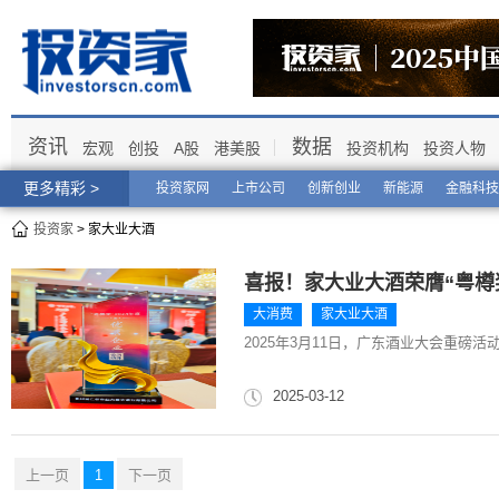
资讯
数据
宏观
创投
A股
港美股
投资机构
投资人物
更多精彩 >
投资家网
上市公司
创新创业
新能源
金融科技
投资家
> 家大业大酒
喜报！家大业大酒荣膺“粤樽奖
大消费
家大业大酒
2025年3月11日，广东酒业大会重磅活
2025-03-12
上一页
1
下一页