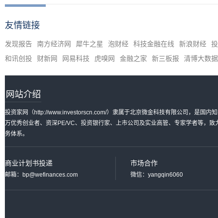
友情链接
发现报告
南方经济网
犀牛之星
泡财经
科技金融在线
新浪财经
投
和讯创投
财新网
网易科技
虎嗅网
金融之家
新三板报
清博大数据
网站介绍
投资家网（http://www.investorscn.com/）隶属于北京微金科技有限公
万优秀创业者、资深PE/VC、投资银行家、上市公司及实业高管、专家学者等，
务体系。
商业计划书投递
市场合作
邮箱：bp@wefinances.com
微信：yangqin6060