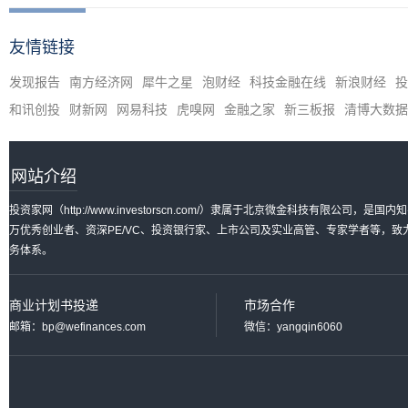
友情链接
发现报告
南方经济网
犀牛之星
泡财经
科技金融在线
新浪财经
投
和讯创投
财新网
网易科技
虎嗅网
金融之家
新三板报
清博大数据
网站介绍
投资家网（http://www.investorscn.com/）隶属于北京微金科技有限公
万优秀创业者、资深PE/VC、投资银行家、上市公司及实业高管、专家学者等，
务体系。
商业计划书投递
市场合作
邮箱：bp@wefinances.com
微信：yangqin6060