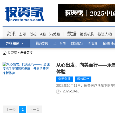
资讯
数据
宏观
创投
A股
港美股
投资机构
投资人物
更多精彩 >
投资家网
上市公司
创新创业
新能源
金融科技
投资家
> 乐普医疗
从心出发，向美而行——乐
体验
创新创业
乐普医疗
2025年10月11日，乐普医疗携旗下
作。
2025-10-16
上一页
1
下一页