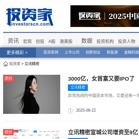
资讯
数据
宏观
创投
A股
港美股
投资机构
投资人物
更多精彩 >
投资家网
上市公司
创新创业
新能源
金融科技
投资家
> 立讯精密
3000亿，女首富又要IPO了
原创
立讯精密
异常热闹的中国资本市场，又要迎来一
2025-08-22
立讯精密宣城公司增资至9亿
原创