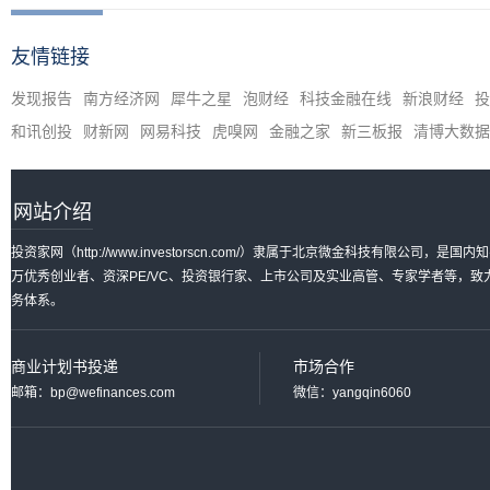
友情链接
发现报告
南方经济网
犀牛之星
泡财经
科技金融在线
新浪财经
投
和讯创投
财新网
网易科技
虎嗅网
金融之家
新三板报
清博大数据
网站介绍
投资家网（http://www.investorscn.com/）隶属于北京微金科技有限公
万优秀创业者、资深PE/VC、投资银行家、上市公司及实业高管、专家学者等，
务体系。
商业计划书投递
市场合作
邮箱：bp@wefinances.com
微信：yangqin6060