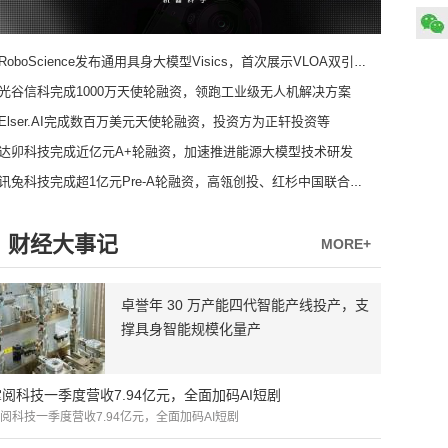
RoboScience发布通用具身大模型Visics，首次展示VLOA双引擎架构
光谷信科完成1000万天使轮融资，领跑工业级无人机解决方案
Elser.AI完成数百万美元天使轮融资，投资方为正轩投资等
达卯科技完成近亿元A+轮融资，加速推进能源大模型技术研发
讯兔科技完成超1亿元Pre-A轮融资，高瓴创投、红杉中国联合领投
财经大事记
MORE+
卓誉年 30 万产能四代智能产线投产，支
撑具身智能规模化量产
掌阅科技一季度营收7.94亿元，全面加码AI短剧
阅科技一季度营收7.94亿元，全面加码AI短剧