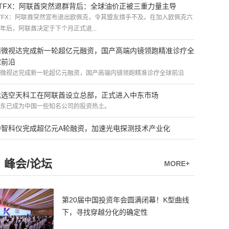
ATFX：阿联酋突然退群背后：全球油价正被三重力量主导
TFX：阿联酋突然宣布退出欧佩克，令其盟友措手不及。在加入欧佩克六
年后，阿联酋决定于下个月正式退...
精微视达完成新一轮超亿元融资，国产高端内镜领跑精准诊疗全
球前沿
微视达完成新一轮超亿元融资，国产高端内镜领跑精准诊疗全球前沿
优选空天科工在阿联酋设立总部，正式进入中东市场
东已成为中国一些知名公司的投资热土。
中智科仪完成超亿元A轮融资，加速光电探测技术产业化
峰会/论坛
MORE+
第20届中国投资年会圆满闭幕！K型曲线
下，寻找穿越分化的确定性