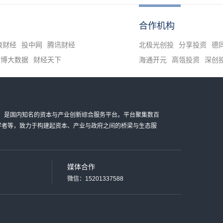
合作机构
浪财经
投中网
腾讯财经
北极光创投
分享投资
德
清博大数据
财经天下
海通开元
高瓴投资
深创
金科技有限公司，是国内知名的资本与产业创新综合服务平台。平台聚集数百
家学者等，致力于构建起资本、产业与政府之间的桥梁与生态服
媒体合作
微信：15201337588