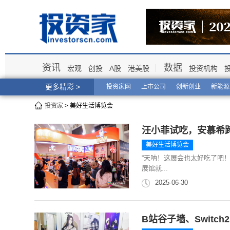
资讯
数据
宏观
创投
A股
港美股
投资机构
更多精彩 >
投资家网
上市公司
创新创业
新能源
投资家
> 美好生活博览会
汪小菲试吃，安慕希
美好生活博览会
“天呐！这展会也太好吃了吧！
展馆就...
2025-06-30
B站谷子墙、Swit