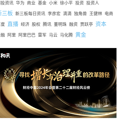
创投资讯
华为
商业
基金
小米
徐小平
投资
投资人
新三板
新三板每日资讯
李彦宏
滴滴
独角兽
王健林
电商
直播
资本
百度
经济
股权
腾讯
董明珠
融资
贾跃亭
黄金
金融
阿里
阿里巴巴
雷军
马云
马化腾