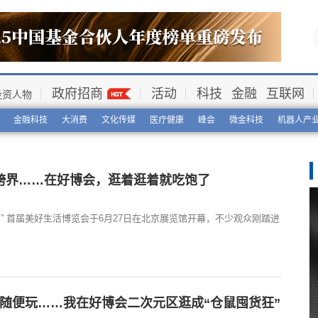
政府招商
活动
科技
金融
互联网
投资人物
金融科技
大消费
文化传媒
医疗健康
峰会
微金科技
机器人产
跨界……在好博会，逛着逛着就吃饱了
” 首届美好生活博览会于6月27日在北京展览馆开幕，不少观众刚踏进
ch2随便玩……我在好博会二次元区逛成“仓鼠囤货狂”