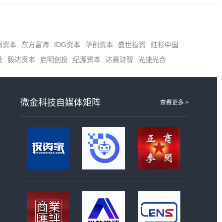
同资本
东方富海
IDG资本
华创资本
盛世投资
红杉中国
投
毅达资本
启明创投
纪源资本
达晨财智
光速光合
微金科技自媒体矩阵
查看更多 >