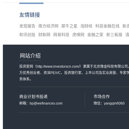
友情链接
发现报告
南方经济网
犀牛之星
泡财经
科技金融在线
新
和讯创投
财新网
网易科技
虎嗅网
金融之家
新三板报
网站介绍
投资家网（http://www.investorscn.com/）隶属于北京微
万优秀创业者、资深PE/VC、投资银行家、上市公司及实业高管、专
务体系。
商业计划书投递
市场合作
邮箱：bp@wefinances.com
微信：yangqin6060