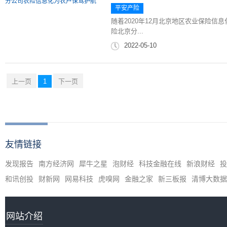
平安产险
随着2020年12月北京地区农业保险
险北京分...
2022-05-10
上一页
1
下一页
友情链接
发现报告
南方经济网
犀牛之星
泡财经
科技金融在线
新浪财经
投
和讯创投
财新网
网易科技
虎嗅网
金融之家
新三板报
清博大数据
网站介绍