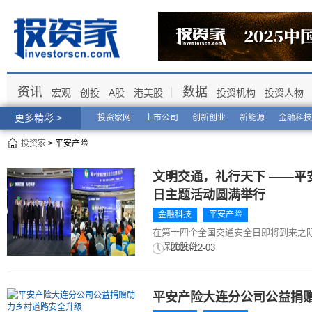
资讯
数据
宏观
创投
A股
港美股
投资机构
投资人物
更多精彩 >
投资家网
上市公司
创新创业
新能源
金融科技
投资家
> 平安产险
文明交通，礼行天下 ——平
日主题活动圆满举行
金融科技
平安产险
在第十四个全国交通安全日即将到来之际
产保险股份...
2025-12-03
平安产险大连分公司公益捐