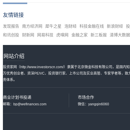
友情链接
发现报告
南方经济网
犀牛之星
泡财经
科技金融在线
新浪财经
投
和讯创投
财新网
网易科技
虎嗅网
金融之家
新三板报
清博大数据
网站介绍
投资家网（http://www.investorscn.com/）隶属于北京微金科技有限公
万优秀创业者、资深PE/VC、投资银行家、上市公司及实业高管、专家学者等，
务体系。
商业计划书投递
市场合作
邮箱：bp@wefinances.com
微信：yangqin6060