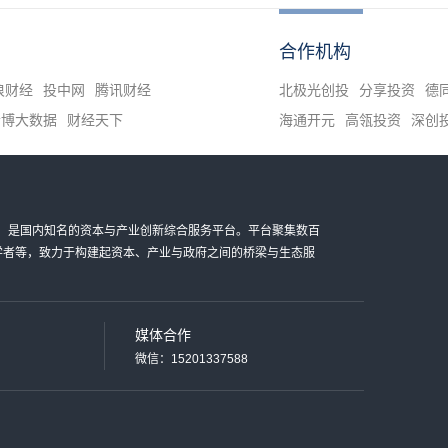
合作机构
浪财经
投中网
腾讯财经
北极光创投
分享投资
德
清博大数据
财经天下
海通开元
高瓴投资
深创
金科技有限公司，是国内知名的资本与产业创新综合服务平台。平台聚集数百
家学者等，致力于构建起资本、产业与政府之间的桥梁与生态服
媒体合作
微信：15201337588