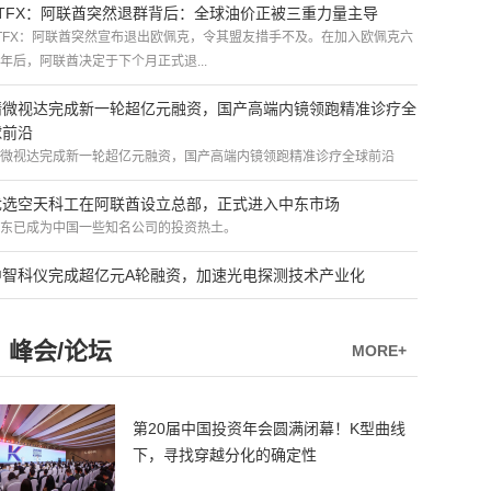
ATFX：阿联酋突然退群背后：全球油价正被三重力量主导
TFX：阿联酋突然宣布退出欧佩克，令其盟友措手不及。在加入欧佩克六
年后，阿联酋决定于下个月正式退...
精微视达完成新一轮超亿元融资，国产高端内镜领跑精准诊疗全
球前沿
微视达完成新一轮超亿元融资，国产高端内镜领跑精准诊疗全球前沿
优选空天科工在阿联酋设立总部，正式进入中东市场
东已成为中国一些知名公司的投资热土。
中智科仪完成超亿元A轮融资，加速光电探测技术产业化
峰会/论坛
MORE+
第20届中国投资年会圆满闭幕！K型曲线
下，寻找穿越分化的确定性