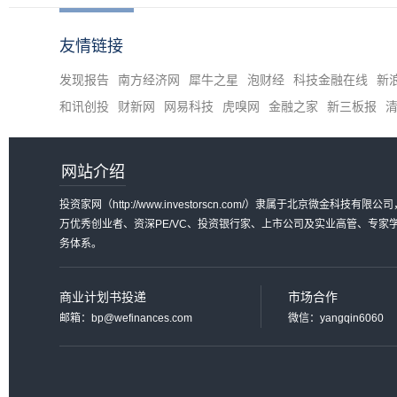
友情链接
发现报告
南方经济网
犀牛之星
泡财经
科技金融在线
新
和讯创投
财新网
网易科技
虎嗅网
金融之家
新三板报
网站介绍
投资家网（http://www.investorscn.com/）隶属于北京微
万优秀创业者、资深PE/VC、投资银行家、上市公司及实业高管、专
务体系。
商业计划书投递
市场合作
邮箱：bp@wefinances.com
微信：yangqin6060