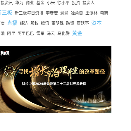
创投资讯
华为
商业
基金
小米
徐小平
投资
投资人
新三板
新三板每日资讯
李彦宏
滴滴
独角兽
王健林
电商
直播
资本
百度
经济
股权
腾讯
董明珠
融资
贾跃亭
黄金
金融
阿里
阿里巴巴
雷军
马云
马化腾