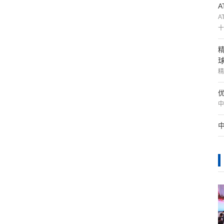
A
十
精
中