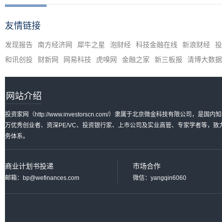
友情链接
发现报告
南方经济网
犀牛之星
泡财经
科技金融在线
新浪财经
投
和讯创投
财新网
网易科技
虎嗅网
金融之家
新三板报
清博大数据
网站介绍
投资家网（http://www.investorscn.com/）隶属于北京微金科技有限公
万优秀创业者、资深PE/VC、投资银行家、上市公司及实业高管、专家学者等，
务体系。
商业计划书投递
市场合作
邮箱：bp@wefinances.com
微信：yangqin6060