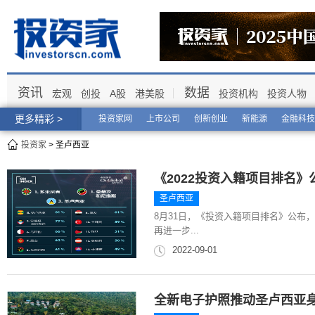
资讯
数据
宏观
创投
A股
港美股
投资机构
投资人物
更多精彩 >
投资家网
上市公司
创新创业
新能源
金融科技
投资家
> 圣卢西亚
《2022投资入籍项目排名
圣卢西亚
8月31日，《投资入籍项目排名》公布
再进一步...
2022-09-01
全新电子护照推动圣卢西亚