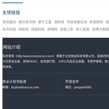
友情链接
发现报告
南方经济网
犀牛之星
泡财经
科技金融在线
新浪财经
投
和讯创投
财新网
网易科技
虎嗅网
金融之家
新三板报
清博大数据
网站介绍
投资家网（http://www.investorscn.com/）隶属于北京微金科技有限公
万优秀创业者、资深PE/VC、投资银行家、上市公司及实业高管、专家学者等，
务体系。
商业计划书投递
市场合作
邮箱：bp@wefinances.com
微信：yangqin6060