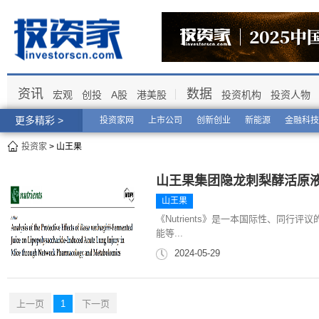
资讯
数据
宏观
创投
A股
港美股
投资机构
投资人物
更多精彩 >
投资家网
上市公司
创新创业
新能源
金融科技
投资家
> 山王果
山王果集团隐龙刺梨酵活原液：
山王果
《Nutrients》是一本国际性、同
能等...
2024-05-29
上一页
1
下一页