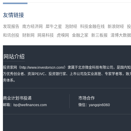
友情链接
发现报告
南方经济网
犀牛之星
泡财经
科技金融在线
新浪财经
投
和讯创投
财新网
网易科技
虎嗅网
金融之家
新三板报
清博大数据
网站介绍
投资家网（http://www.investorscn.com/）隶属于北京微金科技有限公
万优秀创业者、资深PE/VC、投资银行家、上市公司及实业高管、专家学者等，
务体系。
商业计划书投递
市场合作
邮箱：bp@wefinances.com
微信：yangqin6060