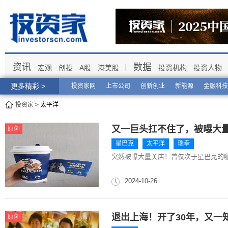
资讯
数据
宏观
创投
A股
港美股
投资机构
投资人物
更多精彩 >
投资家网
上市公司
创新创业
新能源
金融科技
投资家
> 太平洋
又一巨头扛不住了，被曝大
原创
星巴克
太平洋
瑞幸
突然被曝大量关店！曾仅次于星巴克的
2024-10-26
退出上海！开了30年，又一
原创