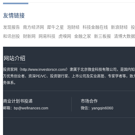
友情链接
发现报告
南方经济网
犀牛之星
泡财经
科技金融在线
新浪财经
投
和讯创投
财新网
网易科技
虎嗅网
金融之家
新三板报
清博大数据
网站介绍
投资家网（http://www.investorscn.com/）隶属于北京微金科技有限公
万优秀创业者、资深PE/VC、投资银行家、上市公司及实业高管、专家学者等，
务体系。
商业计划书投递
市场合作
邮箱：bp@wefinances.com
微信：yangqin6060