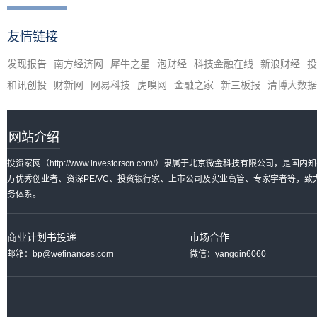
友情链接
发现报告
南方经济网
犀牛之星
泡财经
科技金融在线
新浪财经
投
和讯创投
财新网
网易科技
虎嗅网
金融之家
新三板报
清博大数据
网站介绍
投资家网（http://www.investorscn.com/）隶属于北京微金科技有限公
万优秀创业者、资深PE/VC、投资银行家、上市公司及实业高管、专家学者等，
务体系。
商业计划书投递
市场合作
邮箱：bp@wefinances.com
微信：yangqin6060