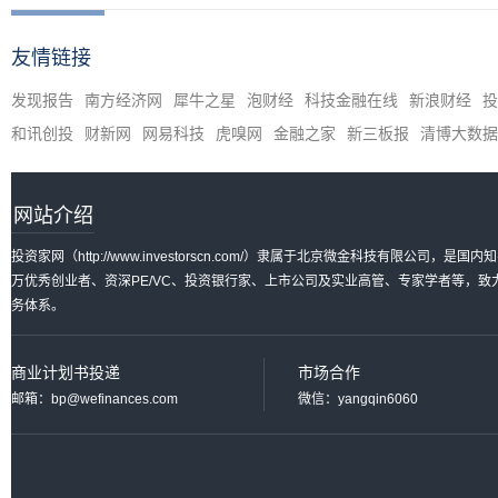
友情链接
发现报告
南方经济网
犀牛之星
泡财经
科技金融在线
新浪财经
投
和讯创投
财新网
网易科技
虎嗅网
金融之家
新三板报
清博大数据
网站介绍
投资家网（http://www.investorscn.com/）隶属于北京微金科技有限公
万优秀创业者、资深PE/VC、投资银行家、上市公司及实业高管、专家学者等，
务体系。
商业计划书投递
市场合作
邮箱：bp@wefinances.com
微信：yangqin6060