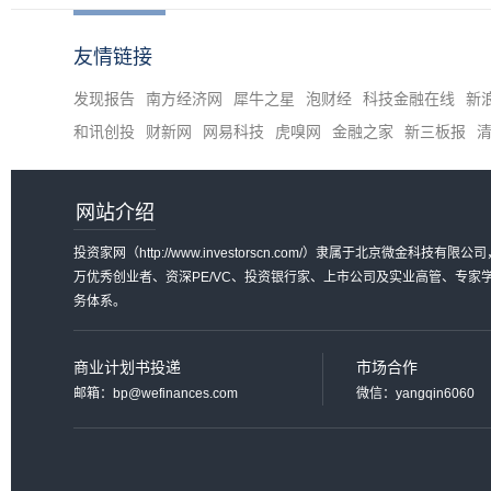
友情链接
发现报告
南方经济网
犀牛之星
泡财经
科技金融在线
新
和讯创投
财新网
网易科技
虎嗅网
金融之家
新三板报
网站介绍
投资家网（http://www.investorscn.com/）隶属于北京微
万优秀创业者、资深PE/VC、投资银行家、上市公司及实业高管、专
务体系。
商业计划书投递
市场合作
邮箱：bp@wefinances.com
微信：yangqin6060