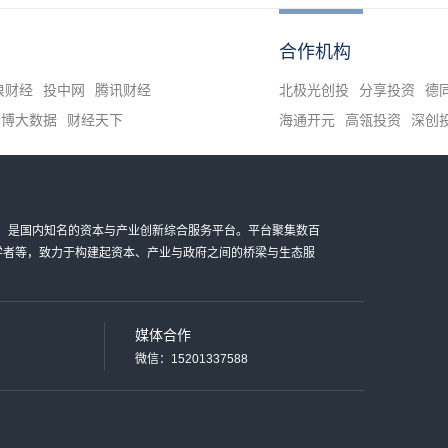
合作机构
浪财经
投中网
腾讯财经
北极光创投
分享投资
德
清博大数据
财经天下
海通开元
高瓴投资
深创
金科技有限公司，是国内知名的资本与产业创新综合服务平台。平台聚集数百
家学者等，致力于构建起资本、产业与政府之间的桥梁与生态服
媒体合作
微信：15201337588