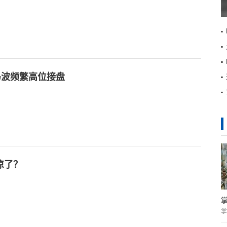
冯波频繁高位接盘
凉了？
掌