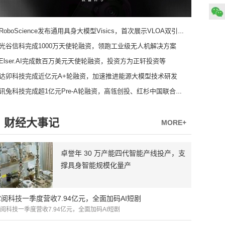
RoboScience发布通用具身大模型Visics，首次展示VLOA双引擎架构
光谷信科完成1000万天使轮融资，领跑工业级无人机解决方案
Elser.AI完成数百万美元天使轮融资，投资方为正轩投资等
达卯科技完成近亿元A+轮融资，加速推进能源大模型技术研发
讯兔科技完成超1亿元Pre-A轮融资，高瓴创投、红杉中国联合领投
财经大事记
MORE+
卓誉年 30 万产能四代智能产线投产，支
撑具身智能规模化量产
掌阅科技一季度营收7.94亿元，全面加码AI短剧
阅科技一季度营收7.94亿元，全面加码AI短剧