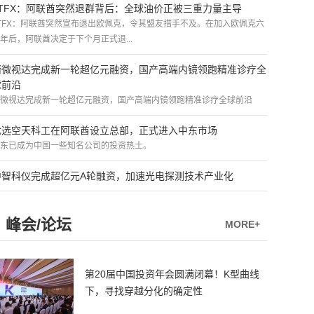
ATFX：阿联酋突然退群背后：全球油价正被三重力量主导
TFX：阿联酋突然宣布退出欧佩克，令其盟友措手不及。在加入欧佩克六
年后，阿联酋决定于下个月正式退...
精微视达完成新一轮超亿元融资，国产高端内镜领跑精准诊疗全
球前沿
微视达完成新一轮超亿元融资，国产高端内镜领跑精准诊疗全球前沿
优选空天科工在阿联酋设立总部，正式进入中东市场
东已成为中国一些知名公司的投资热土。
中智科仪完成超亿元A轮融资，加速光电探测技术产业化
峰会/论坛
MORE+
第20届中国投资年会圆满闭幕！K型曲线
下，寻找穿越分化的确定性