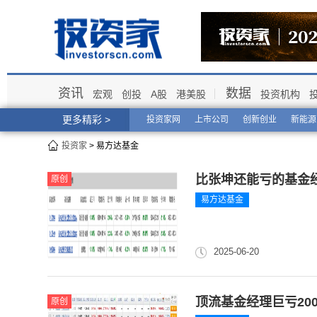
资讯
数据
宏观
创投
A股
港美股
投资机构
更多精彩 >
投资家网
上市公司
创新创业
新能源
投资家
> 易方达基金
比张坤还能亏的基金
原创
易方达基金
2025-06-20
顶流基金经理巨亏20
原创