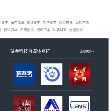
同资本
东方富海
IDG资本
华创资本
盛世投资
红杉中国
投
毅达资本
启明创投
纪源资本
达晨财智
光速光合
微金科技自媒体矩阵
查看更多 >