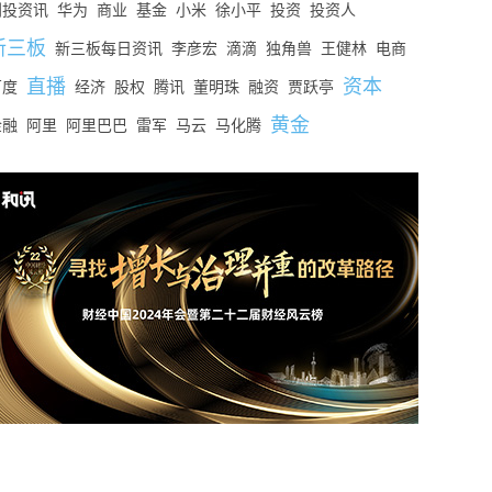
创投资讯
华为
商业
基金
小米
徐小平
投资
投资人
新三板
新三板每日资讯
李彦宏
滴滴
独角兽
王健林
电商
直播
资本
百度
经济
股权
腾讯
董明珠
融资
贾跃亭
黄金
金融
阿里
阿里巴巴
雷军
马云
马化腾