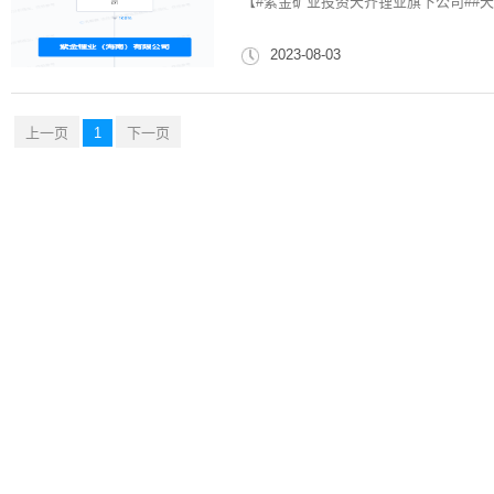
【#紫金矿业投资天齐锂业旗下公司##天
2023-08-03
上一页
1
下一页