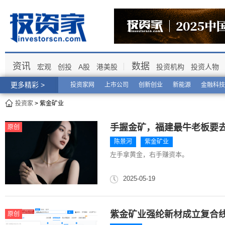
资讯
数据
宏观
创投
A股
港美股
投资机构
投资人物
更多精彩 >
投资家网
上市公司
创新创业
新能源
金融科技
投资家
> 紫金矿业
手握金矿，福建最牛老板要去
原创
陈景河
紫金矿业
左手拿黄金，右手赚资本。
2025-05-19
紫金矿业强纶新材成立复合
原创