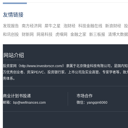
友情链接
发现报告
南方经济网
犀牛之星
泡财经
科技金融在线
新浪财经
投
和讯创投
财新网
网易科技
虎嗅网
金融之家
新三板报
清博大数据
网站介绍
投资家网（http://www.investorscn.com/）隶属于北京微金科技有限公
万优秀创业者、资深PE/VC、投资银行家、上市公司及实业高管、专家学者等，
务体系。
商业计划书投递
市场合作
邮箱：bp@wefinances.com
微信：yangqin6060