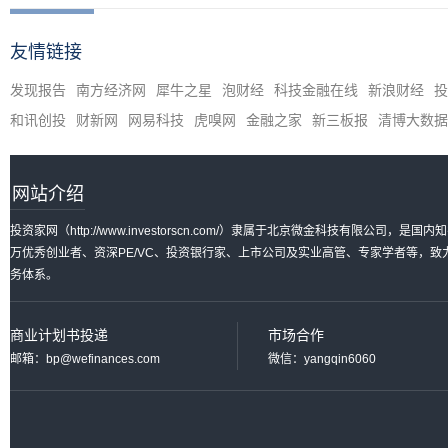
友情链接
发现报告
南方经济网
犀牛之星
泡财经
科技金融在线
新浪财经
投
和讯创投
财新网
网易科技
虎嗅网
金融之家
新三板报
清博大数据
网站介绍
投资家网（http://www.investorscn.com/）隶属于北京微金科技有限公
万优秀创业者、资深PE/VC、投资银行家、上市公司及实业高管、专家学者等，
务体系。
商业计划书投递
市场合作
邮箱：bp@wefinances.com
微信：yangqin6060