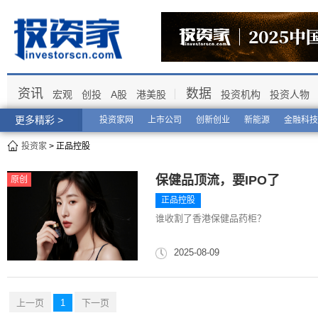
资讯
数据
宏观
创投
A股
港美股
投资机构
投资人物
更多精彩 >
投资家网
上市公司
创新创业
新能源
金融科技
投资家
> 正品控股
保健品顶流，要IPO了
原创
正品控股
谁收割了香港保健品药柜？
2025-08-09
上一页
1
下一页