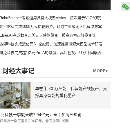
RoboScience发布通用具身大模型Visics，首次展示VLOA双引擎架构
光谷信科完成1000万天使轮融资，领跑工业级无人机解决方案
Elser.AI完成数百万美元天使轮融资，投资方为正轩投资等
达卯科技完成近亿元A+轮融资，加速推进能源大模型技术研发
讯兔科技完成超1亿元Pre-A轮融资，高瓴创投、红杉中国联合领投
财经大事记
MORE+
卓誉年 30 万产能四代智能产线投产，支
撑具身智能规模化量产
掌阅科技一季度营收7.94亿元，全面加码AI短剧
阅科技一季度营收7.94亿元，全面加码AI短剧