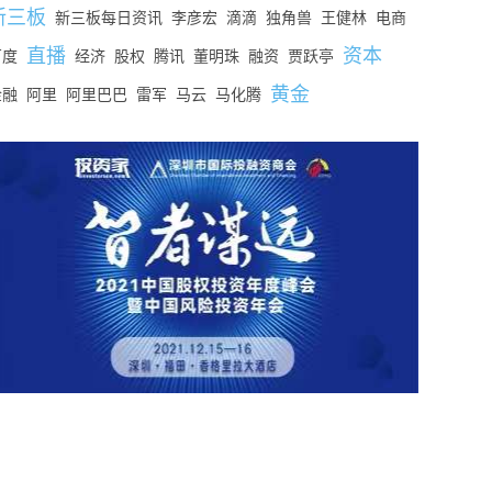
新三板
新三板每日资讯
李彦宏
滴滴
独角兽
王健林
电商
直播
资本
百度
经济
股权
腾讯
董明珠
融资
贾跃亭
黄金
金融
阿里
阿里巴巴
雷军
马云
马化腾