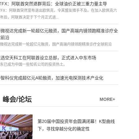
ATFX：阿联酋突然退群背后：全球油价正被三重力量主导
TFX：阿联酋突然宣布退出欧佩克，令其盟友措手不及。在加入欧佩克六
年后，阿联酋决定于下个月正式退...
精微视达完成新一轮超亿元融资，国产高端内镜领跑精准诊疗全
球前沿
微视达完成新一轮超亿元融资，国产高端内镜领跑精准诊疗全球前沿
优选空天科工在阿联酋设立总部，正式进入中东市场
东已成为中国一些知名公司的投资热土。
中智科仪完成超亿元A轮融资，加速光电探测技术产业化
峰会/论坛
MORE+
第20届中国投资年会圆满闭幕！K型曲线
下，寻找穿越分化的确定性