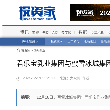
资讯
数据
宏观
创投
A股
港美股
投资机构
更多精彩 >
投资家网
上市公司
创新创业
新能源
投资家
>
创新创业
君乐宝乳业集团与蜜雪冰城集
2024-12-19 11:21:11 来源：大众网 作者：
摘要：
12月18日，蜜雪冰城集团与君乐宝乳业