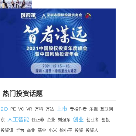
热门投资话题
O2O
上市
PE
VC
VR
万科
万达
专栏作者
乐视
互联网
人工智能
创业
京东
任正非
企业
刘强东
创业者
创投
创投资讯
华为
商业
基金
小米
徐小平
投资
投资人