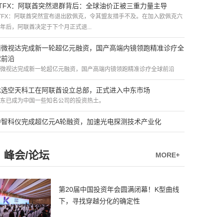
ATFX：阿联酋突然退群背后：全球油价正被三重力量主导
TFX：阿联酋突然宣布退出欧佩克，令其盟友措手不及。在加入欧佩克六
年后，阿联酋决定于下个月正式退...
精微视达完成新一轮超亿元融资，国产高端内镜领跑精准诊疗全
球前沿
微视达完成新一轮超亿元融资，国产高端内镜领跑精准诊疗全球前沿
优选空天科工在阿联酋设立总部，正式进入中东市场
东已成为中国一些知名公司的投资热土。
中智科仪完成超亿元A轮融资，加速光电探测技术产业化
峰会/论坛
MORE+
第20届中国投资年会圆满闭幕！K型曲线
下，寻找穿越分化的确定性