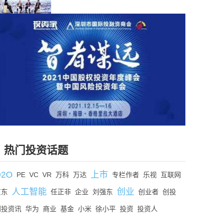
热门投资话题
O2O
上市
PE
VC
VR
万科
万达
专栏作者
乐视
互联网
人工智能
创业
京东
任正非
企业
刘强东
创业者
创投
创投资讯
华为
商业
基金
小米
徐小平
投资
投资人