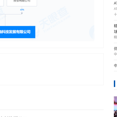
A
十
精
中