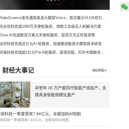
RoboScience发布通用具身大模型Visics，首次展示VLOA双引擎架构
光谷信科完成1000万天使轮融资，领跑工业级无人机解决方案
Elser.AI完成数百万美元天使轮融资，投资方为正轩投资等
达卯科技完成近亿元A+轮融资，加速推进能源大模型技术研发
讯兔科技完成超1亿元Pre-A轮融资，高瓴创投、红杉中国联合领投
财经大事记
MORE+
卓誉年 30 万产能四代智能产线投产，支
撑具身智能规模化量产
掌阅科技一季度营收7.94亿元，全面加码AI短剧
阅科技一季度营收7.94亿元，全面加码AI短剧