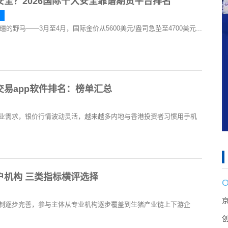
全？2026国际十大安全靠谱期货平台排名
台
的野马——3月至4月，国际金价从5600美元/盎司急坠至4700美元...
易app软件排名：榜单汇总
业需求，银价行情波动灵活，越来越多内地与香港投资者习惯用手机
户机构 三类指标横评选择
制逐步完善，参与主体从专业机构逐步覆盖到生猪产业链上下游企