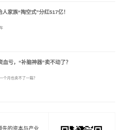
始人家族“掏空式”分红517亿！
车
资血亏，“补脑神器”卖不动了？
今一个月也卖不了一箱？
是国内领先的资本与产业