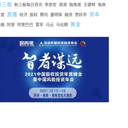
新三板
新三板每日资讯
李彦宏
滴滴
独角兽
王健林
电商
直播
资本
百度
经济
股权
腾讯
董明珠
融资
贾跃亭
黄金
金融
阿里
阿里巴巴
雷军
马云
马化腾