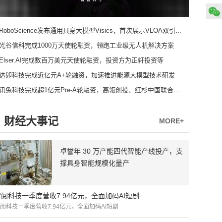
RoboScience发布通用具身大模型Visics，首次展示VLOA双引擎架构
光谷信科完成1000万天使轮融资，领跑工业级无人机解决方案
Elser.AI完成数百万美元天使轮融资，投资方为正轩投资等
达卯科技完成近亿元A+轮融资，加速推进能源大模型技术研发
讯兔科技完成超1亿元Pre-A轮融资，高瓴创投、红杉中国联合领投
财经大事记
MORE+
卓誉年 30 万产能四代智能产线投产，支
撑具身智能规模化量产
掌阅科技一季度营收7.94亿元，全面加码AI短剧
阅科技一季度营收7.94亿元，全面加码AI短剧