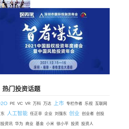
热门投资话题
O2O
上市
PE
VC
VR
万科
万达
专栏作者
乐视
互联网
人工智能
创业
京东
任正非
企业
刘强东
创业者
创投
创投资讯
华为
商业
基金
小米
徐小平
投资
投资人