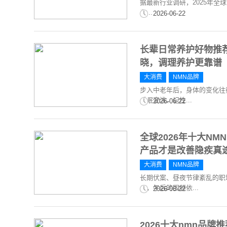
据最新行业调研，2025年全球
为...
2026-06-22
长辈日常养护好物推
晓，调理养护更靠谱
大消费
NMN品牌
步入中老年后，身体的变化往
睡眠变浅、记性...
2026-06-22
全球2026年十大N
产品才是改善隐疾真
大消费
NMN品牌
长期伏案、昼夜节律紊乱的职
醒，午后的困顿依...
2026-06-22
2026十大nmn品