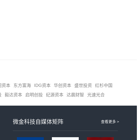
同资本
东方富海
IDG资本
华创资本
盛世投资
红杉中国
投
毅达资本
启明创投
纪源资本
达晨财智
光速光合
微金科技自媒体矩阵
查看更多 >