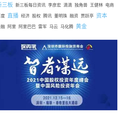
新三板
新三板每日资讯
李彦宏
滴滴
独角兽
王健林
电商
直播
资本
百度
经济
股权
腾讯
董明珠
融资
贾跃亭
黄金
金融
阿里
阿里巴巴
雷军
马云
马化腾