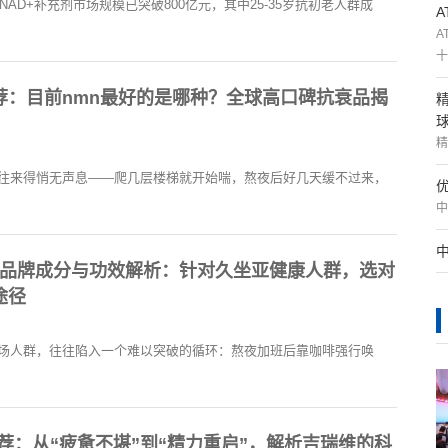
NAD+补充剂市场规模已突破800亿元，其中25-35岁抗初老人群成
A
十
荐：目前nmn最好的是哪种？全球高口碑抗衰品揭
精
往来得悄无声息——爬几层楼梯就开始喘，熬夜后好几天缓不过来，
中
MN品牌成分与功效解析：针对久坐亚健康人群，选对
途径
场人群，往往陷入一个难以突破的循环：熬夜加班后靠咖啡强行唤
牌推荐：从“疲惫不堪”到“精力重启”，解析吉瑞维的科