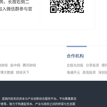
务。长按右侧二
加入微信群参与官
合作机构
浪财经
投中网
腾讯财经
北极光创投
分享投资
德
清博大数据
财经天下
海通开元
高瓴投资
深创
金科技有限公司，是国内知名的资本与产业创新综合服务平台。平台聚集数百
家学者等，致力于构建起资本、产业与政府之间的桥梁与生态服