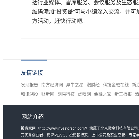
括行业媒体、智库服务、会议服务及生态服
维码添加"投资哥"可与小编深入交流，并可
方活动，赶快行动吧。
友情链接
发现报告
南方经济网
犀牛之星
泡财经
科技金融在线
新
和讯创投
财新网
网易科技
虎嗅网
金融之家
新三板报
网站介绍
投资家网（http://www.investorscn.com/）隶属于北京微
万优秀创业者、资深PE/VC、投资银行家、上市公司及实业高管、专