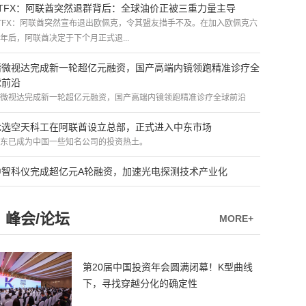
ATFX：阿联酋突然退群背后：全球油价正被三重力量主导
TFX：阿联酋突然宣布退出欧佩克，令其盟友措手不及。在加入欧佩克六
年后，阿联酋决定于下个月正式退...
精微视达完成新一轮超亿元融资，国产高端内镜领跑精准诊疗全
球前沿
微视达完成新一轮超亿元融资，国产高端内镜领跑精准诊疗全球前沿
优选空天科工在阿联酋设立总部，正式进入中东市场
东已成为中国一些知名公司的投资热土。
中智科仪完成超亿元A轮融资，加速光电探测技术产业化
峰会/论坛
MORE+
第20届中国投资年会圆满闭幕！K型曲线
下，寻找穿越分化的确定性