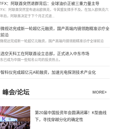
ATFX：阿联酋突然退群背后：全球油价正被三重力量主导
TFX：阿联酋突然宣布退出欧佩克，令其盟友措手不及。在加入欧佩克六
年后，阿联酋决定于下个月正式退...
精微视达完成新一轮超亿元融资，国产高端内镜领跑精准诊疗全
球前沿
微视达完成新一轮超亿元融资，国产高端内镜领跑精准诊疗全球前沿
优选空天科工在阿联酋设立总部，正式进入中东市场
东已成为中国一些知名公司的投资热土。
中智科仪完成超亿元A轮融资，加速光电探测技术产业化
峰会/论坛
MORE+
第20届中国投资年会圆满闭幕！K型曲线
下，寻找穿越分化的确定性