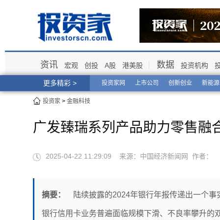
资讯
数据
宏观
创投
A股
港美股
投资机构
更多精彩 >
投资家网
上市公司
创新创业
新能源
投资家
>
金融科技
广发臻瑞系列产品助力零售融合
2025-04-22 11:29:09 来源：中国经济新闻网 作者：
摘要：
​陆续披露的2024年银行年报传递出一个
银行信用卡业务普遍面临规模下滑、不良率攀升的