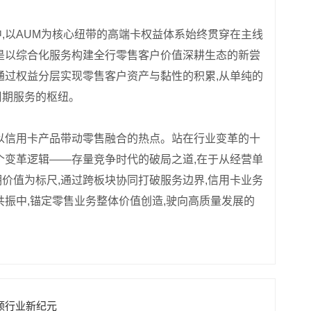
,以AUM为核心纽带的高端卡权益体系始终贯穿在主线
是以综合化服务构建全行零售客户价值深耕生态的新尝
通过权益分层实现零售客户资产与黏性的积累,从单纯的
周期服务的枢纽。
以信用卡产品带动零售融合的热点。站在行业变革的十
个变革逻辑——存量竞争时代的破局之道,在于从经营单
价值为标尺,通过跨板块协同打破服务边界,信用卡业务
共振中,锚定零售业务整体价值创造,驶向高质量发展的
引领行业新纪元