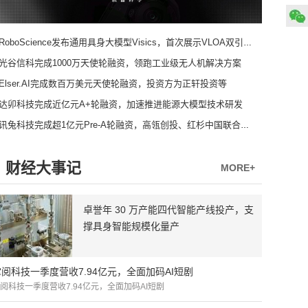
RoboScience发布通用具身大模型Visics，首次展示VLOA双引擎架构
光谷信科完成1000万天使轮融资，领跑工业级无人机解决方案
Elser.AI完成数百万美元天使轮融资，投资方为正轩投资等
达卯科技完成近亿元A+轮融资，加速推进能源大模型技术研发
讯兔科技完成超1亿元Pre-A轮融资，高瓴创投、红杉中国联合领投
财经大事记
MORE+
卓誉年 30 万产能四代智能产线投产，支
撑具身智能规模化量产
掌阅科技一季度营收7.94亿元，全面加码AI短剧
阅科技一季度营收7.94亿元，全面加码AI短剧