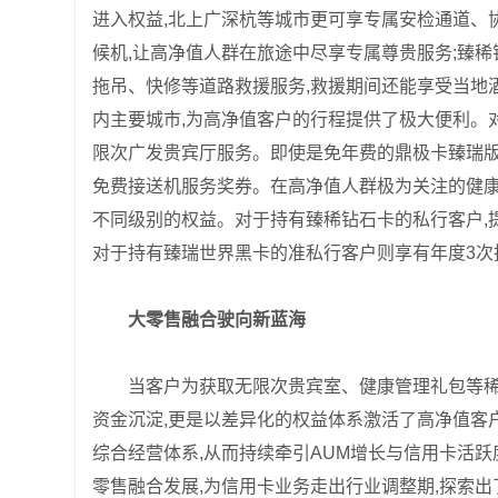
进入权益,北上广深杭等城市更可享专属安检通道、
候机,让高净值人群在旅途中尽享专属尊贵服务;臻稀
拖吊、快修等道路救援服务,救援期间还能享受当地酒
内主要城市,为高净值客户的行程提供了极大便利。
限次广发贵宾厅服务。即使是免年费的鼎极卡臻瑞版
免费接送机服务奖券。在高净值人群极为关注的健康
不同级别的权益。对于持有臻稀钻石卡的私行客户,
对于持有臻瑞世界黑卡的准私行客户则享有年度3次
大零售融合驶向新蓝海
当客户为获取无限次贵宾室、健康管理礼包等稀
资金沉淀,更是以差异化的权益体系激活了高净值客
综合经营体系,从而持续牵引AUM增长与信用卡活
零售融合发展,为信用卡业务走出行业调整期,探索出