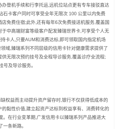
协办登机手续和行李托运,远机位站点更有专车接驳直达
钻石卡客户同时可享受全年无限次 100 公里以内免费
店免费住宿;此外,还有每年6次免费接送机服务,覆盖国
对于中高端财富等级客户配发臻瑞世界卡,可享受个人无
持卡人,只要AUM和消费达标,即可领取国内指定机场
领域,臻瑞系列不同层级的信用卡针对健康需求提供了
提供无限次预约挂号及全程导诊服务,覆盖诊疗全流程;
挂号及导诊服务。
缺权益而主动提升资产留存时,银行不仅获得低成本的
户的黏性价值,建立起资产达标到权益享有、消费转化的
跃度。在行业变革期,广发信用卡以臻瑞系列产品推进大
了一条新路。