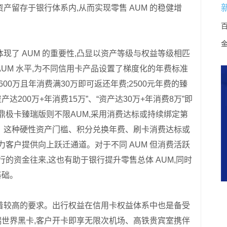
产留存于银行体系内,从而实现零售 AUM 的稳健增
现了 AUM 的重要性,凸显以资产等级与权益等级相匹
UM 水平,为不同信用卡产品设置了梯度化的年费标准
00万且年消费满30万即可返还年费;2500元年费的臻
达200万+年消费15万”、“资产达30万+年消费8万”即
鼎极卡臻瑞版则不限AUM,采用消费达标或持续绑定第
。这种硬性资产门槛、积分兑换年费、刷卡消费达标或
力客户提供向上跃迁通道。对于不同 AUM 但消费活跃
的资金往来,这也有助于银行提升零售总体 AUM,同时
基础。
着较高的要求。出行权益在信用卡权益体系中也是备受
世界黑卡,客户开卡即享无限次机场、高铁贵宾室携伴