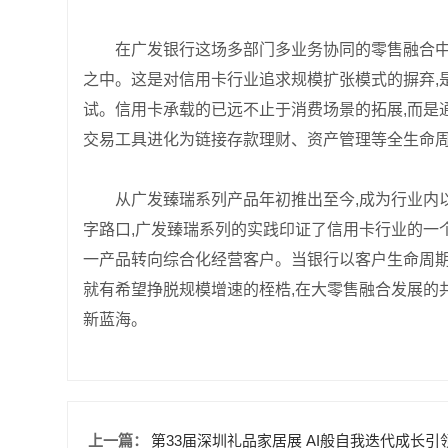
在广发银行这场多部门多业务协同的零售融合中
之中。这是对信用卡行业追求规模扩张模式的摒弃,
试。信用卡承载的已远不止于消费场景的拓展,而是
交易工具进化为链接存款理财、资产管理等全生命
从广发臻瑞系列产品年初推出至今,成为行业内
字路口,广发臻瑞系列的实践印证了信用卡行业的一
一产品转向综合化经营客户。当银行以客户生命周期
就有希望挣脱规模增速的桎梏,在大零售融合发展的
新蓝海。
上一篇：
第33届深圳礼品家居展 AI般自我迭代成长