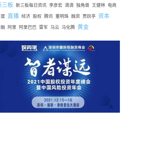
新三板
新三板每日资讯
李彦宏
滴滴
独角兽
王健林
电商
直播
资本
百度
经济
股权
腾讯
董明珠
融资
贾跃亭
黄金
金融
阿里
阿里巴巴
雷军
马云
马化腾