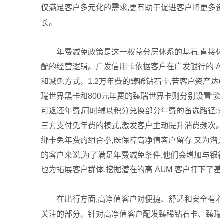
仅满足客户多元化的需求,更有助于促进客户将更多资
长。
年费减免政策是这一权益分层体系的基石,直接体
配的经营逻辑。广发信用卡依据客户在广发银行的 A
和减免方式。1.2万年费的臻稀钻石卡,若客户资产达6
瑞世界黑卡和800元年费的臻瑞世界卡则分别设置“资产
可返还年费,同时辅以积分兑换部分年费的备选路径;
三方支付免年费的模式,激发客户主动提升消费频次
绑卡免年费的组合拳,既保障高净值客户留存,又为潜
的客户来说,为了满足年费减免条件,他们会增加与银行
也为拓展客户群体,挖掘潜在的高 AUM 客户打下了
在出行方面,高净值客户对便捷、舒适和安全有
关注的部分。针对高净值客户配发臻稀钻石卡、臻瑞