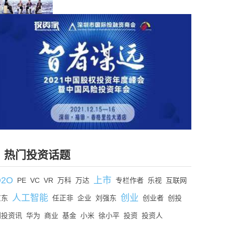
热门投资话题
O2O
上市
PE
VC
VR
万科
万达
专栏作者
乐视
互联网
人工智能
创业
京东
任正非
企业
刘强东
创业者
创投
创投资讯
华为
商业
基金
小米
徐小平
投资
投资人