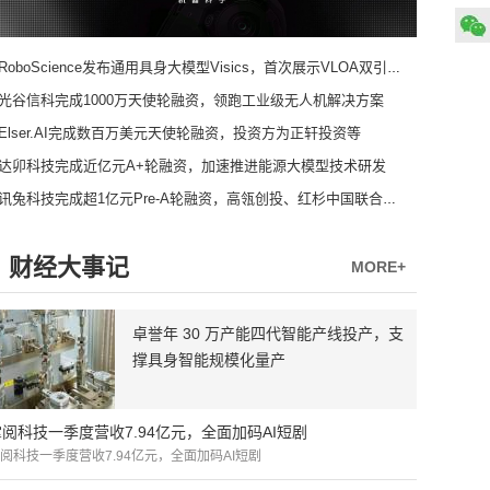
RoboScience发布通用具身大模型Visics，首次展示VLOA双引擎架构
光谷信科完成1000万天使轮融资，领跑工业级无人机解决方案
Elser.AI完成数百万美元天使轮融资，投资方为正轩投资等
达卯科技完成近亿元A+轮融资，加速推进能源大模型技术研发
讯兔科技完成超1亿元Pre-A轮融资，高瓴创投、红杉中国联合领投
财经大事记
MORE+
卓誉年 30 万产能四代智能产线投产，支
撑具身智能规模化量产
掌阅科技一季度营收7.94亿元，全面加码AI短剧
阅科技一季度营收7.94亿元，全面加码AI短剧