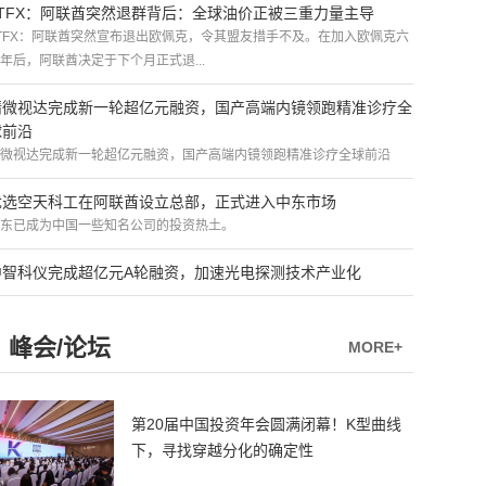
ATFX：阿联酋突然退群背后：全球油价正被三重力量主导
TFX：阿联酋突然宣布退出欧佩克，令其盟友措手不及。在加入欧佩克六
年后，阿联酋决定于下个月正式退...
精微视达完成新一轮超亿元融资，国产高端内镜领跑精准诊疗全
球前沿
微视达完成新一轮超亿元融资，国产高端内镜领跑精准诊疗全球前沿
优选空天科工在阿联酋设立总部，正式进入中东市场
东已成为中国一些知名公司的投资热土。
中智科仪完成超亿元A轮融资，加速光电探测技术产业化
峰会/论坛
MORE+
第20届中国投资年会圆满闭幕！K型曲线
下，寻找穿越分化的确定性