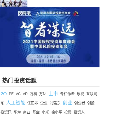
热门投资话题
O2O
上市
PE
VC
VR
万科
万达
专栏作者
乐视
互联网
人工智能
创业
京东
任正非
企业
刘强东
创业者
创投
创投资讯
华为
商业
基金
小米
徐小平
投资
投资人