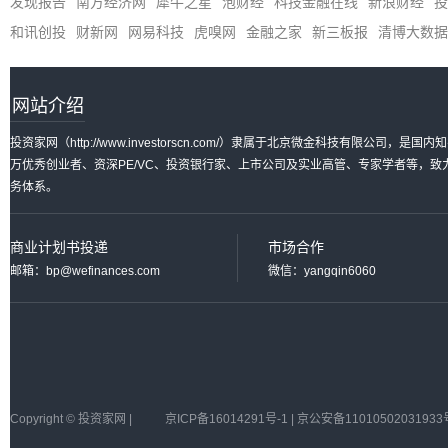
发现报告
南方经济网
犀牛之星
泡财经
科技金融在线
新浪财经
投
和讯创投
财新网
网易科技
虎嗅网
金融之家
新三板报
清博大数据
网站介绍
投资家网（http://www.investorscn.com/）隶属于北京微金科技有限公
万优秀创业者、资深PE/VC、投资银行家、上市公司及实业高管、专家学者等，
务体系。
商业计划书投递
市场合作
邮箱：bp@wefinances.com
微信：yangqin6060
Copyright © 投资家网 |
京ICP备16014291号-1 | 京公安备11010502031933