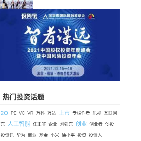
热门投资话题
O2O
上市
PE
VC
VR
万科
万达
专栏作者
乐视
互联网
人工智能
创业
京东
任正非
企业
刘强东
创业者
创投
创投资讯
华为
商业
基金
小米
徐小平
投资
投资人