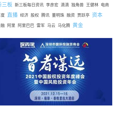
新三板
新三板每日资讯
李彦宏
滴滴
独角兽
王健林
电商
直播
资本
百度
经济
股权
腾讯
董明珠
融资
贾跃亭
黄金
金融
阿里
阿里巴巴
雷军
马云
马化腾