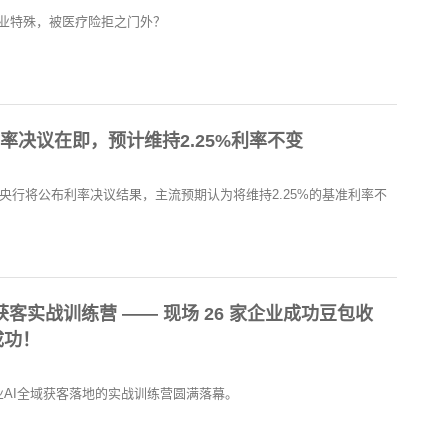
业特殊，被医疗险拒之门外？
利率决议在即，预计维持2.25%利率不变
大央行将公布利率决议结果，主流预期认为将维持2.25%的基准利率不
 获客实战训练营 —— 现场 26 家企业成功豆包收
成功！
业AI全域获客落地的实战训练营圆满落幕。