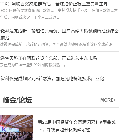
ATFX：阿联酋突然退群背后：全球油价正被三重力量主导
TFX：阿联酋突然宣布退出欧佩克，令其盟友措手不及。在加入欧佩克六
年后，阿联酋决定于下个月正式退...
精微视达完成新一轮超亿元融资，国产高端内镜领跑精准诊疗全
球前沿
微视达完成新一轮超亿元融资，国产高端内镜领跑精准诊疗全球前沿
优选空天科工在阿联酋设立总部，正式进入中东市场
东已成为中国一些知名公司的投资热土。
中智科仪完成超亿元A轮融资，加速光电探测技术产业化
峰会/论坛
MORE+
第20届中国投资年会圆满闭幕！K型曲线
下，寻找穿越分化的确定性