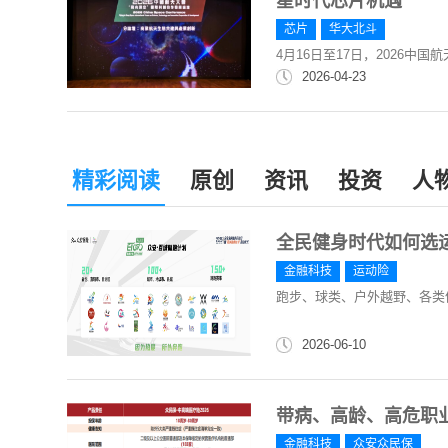
星时代芯片机遇
芯片
华大北斗
4月16日至17日，2026
2026-04-23
精彩阅读
原创
资讯
投资
人
全民健身时代如何选
金融科技
运动险
跑步、球类、户外越野、各类
2026-06-10
带病、高龄、高危职业
金融科技
众安众民保