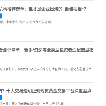
案机构推荐榜单：谁才是企业出海的“最佳拍档”？
构
重塑，中国企业“走出去”的步伐愈发坚定。
综合测评清单：新手/资深等全类型投资者适配选型指
的深度融合，诊股软件早已从单纯的行情查询工具，进化为覆盖决策
调？十大交易透明正规现货黄金交易平台深度盘点
台
续走高，庞大的市场体量也滋生出不少行业乱象。