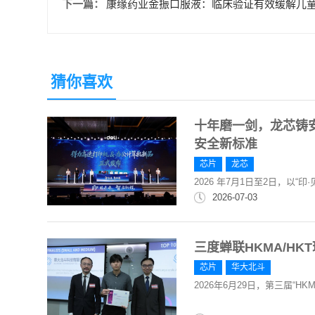
下一篇：
康缘药业金振口服液：临床验证有效缓解儿
猜你喜欢
十年磨一剑，龙芯铸安
安全新标准
芯片
龙芯
2026 年7月1日至2日，以“
2026-07-03
三度蝉联HKMA/H
芯片
华大北斗
2026年6月29日，第三届“HK