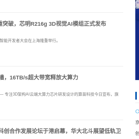
破，芯明R216g 3D视觉AI模组正式发布
江具身智能开发者大会在上海隆重举行。
墙，16TB/s超大带宽释放大算力
） — 专注3D架构AI云端大算力芯片研发设计的算苗科技今日宣布，旗
国际科创合作发展论坛于港启幕，华大北斗展望低轨卫