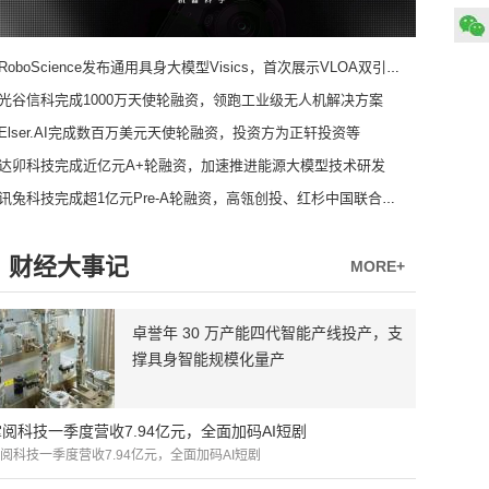
RoboScience发布通用具身大模型Visics，首次展示VLOA双引擎架构
光谷信科完成1000万天使轮融资，领跑工业级无人机解决方案
Elser.AI完成数百万美元天使轮融资，投资方为正轩投资等
达卯科技完成近亿元A+轮融资，加速推进能源大模型技术研发
讯兔科技完成超1亿元Pre-A轮融资，高瓴创投、红杉中国联合领投
财经大事记
MORE+
卓誉年 30 万产能四代智能产线投产，支
撑具身智能规模化量产
掌阅科技一季度营收7.94亿元，全面加码AI短剧
阅科技一季度营收7.94亿元，全面加码AI短剧