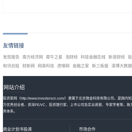
友情链接
发现报告
南方经济网
犀牛之星
泡财经
科技金融在线
新浪财经
投
和讯创投
财新网
网易科技
虎嗅网
金融之家
新三板报
清博大数据
网站介绍
投资家网（http://www.investorscn.com/）隶属于北京微金科技有限公
万优秀创业者、资深PE/VC、投资银行家、上市公司及实业高管、专家学者等，
务体系。
商业计划书投递
市场合作