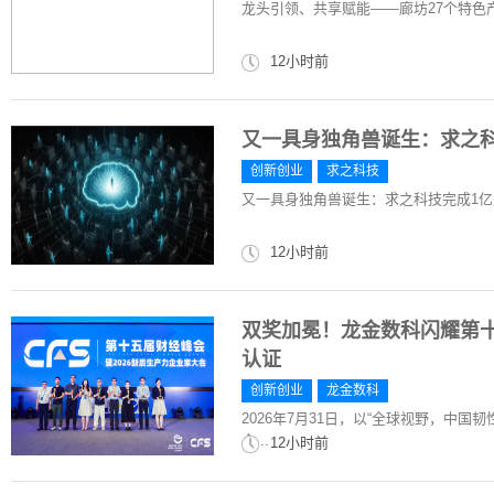
龙头引领、共享赋能——廊坊27个特色
12小时前
又一具身独角兽诞生：求之科
创新创业
求之科技
又一具身独角兽诞生：求之科技完成1亿
12小时前
双奖加冕！龙金数科闪耀第
认证
创新创业
龙金数科
2026年7月31日，以“全球视野，中国
会...
12小时前