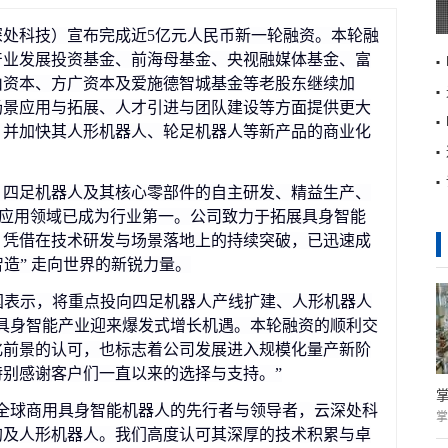
处科技）宣布完成近5亿元人民币新一轮融资。本轮融
产业发展投资基金、前海母基金、央视融媒体基金、富
山资本、方广资本及爱施德智城基金等老股东继续加
场景应用与拓展、人才引进与团队建设等方面提供更大
，并加快其人形机器人、轮足机器人等新产品的商业化
、四足机器人及其核心零部件的自主研发、精益生产、
端应用领域已成为行业第一。公司致力于拓展具身智能
，凭借在技术研发与场景落地上的持续突破，已迅速成
智造” 走向世界的新锐力量。
国表示，将重点投向四足机器人产线扩建、人形机器人
具身智能产业迎来爆发式增长机遇。本轮融资的顺利交
化前景的认可，也标志着公司发展进入规模化量产新阶
别感谢客户们一直以来的选择与支持。”
全球商用具身智能机器人的先行者与领导者，云深处科
掌
狗及人形机器人。我们高度认可其深厚的技术积累与卓