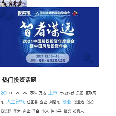
热门投资话题
O2O
上市
PE
VC
VR
万科
万达
专栏作者
乐视
互联网
人工智能
创业
京东
任正非
企业
刘强东
创业者
创投
创投资讯
华为
商业
基金
小米
徐小平
投资
投资人