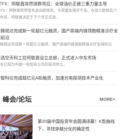
ATFX：阿联酋突然退群背后：全球油价正被三重力量主导
TFX：阿联酋突然宣布退出欧佩克，令其盟友措手不及。在加入欧佩克六
年后，阿联酋决定于下个月正式退...
精微视达完成新一轮超亿元融资，国产高端内镜领跑精准诊疗全
球前沿
微视达完成新一轮超亿元融资，国产高端内镜领跑精准诊疗全球前沿
优选空天科工在阿联酋设立总部，正式进入中东市场
东已成为中国一些知名公司的投资热土。
中智科仪完成超亿元A轮融资，加速光电探测技术产业化
峰会/论坛
MORE+
第20届中国投资年会圆满闭幕！K型曲线
下，寻找穿越分化的确定性