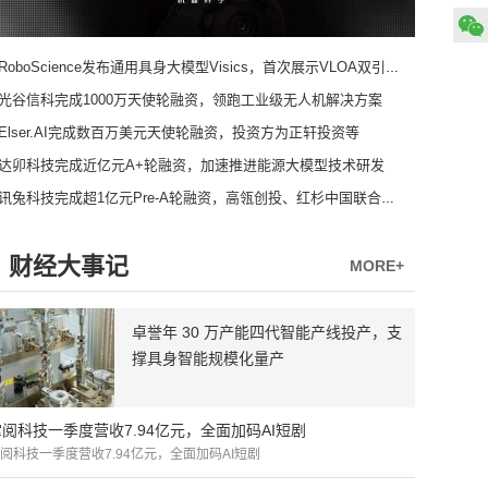
RoboScience发布通用具身大模型Visics，首次展示VLOA双引擎架构
光谷信科完成1000万天使轮融资，领跑工业级无人机解决方案
Elser.AI完成数百万美元天使轮融资，投资方为正轩投资等
达卯科技完成近亿元A+轮融资，加速推进能源大模型技术研发
讯兔科技完成超1亿元Pre-A轮融资，高瓴创投、红杉中国联合领投
财经大事记
MORE+
卓誉年 30 万产能四代智能产线投产，支
撑具身智能规模化量产
掌阅科技一季度营收7.94亿元，全面加码AI短剧
阅科技一季度营收7.94亿元，全面加码AI短剧