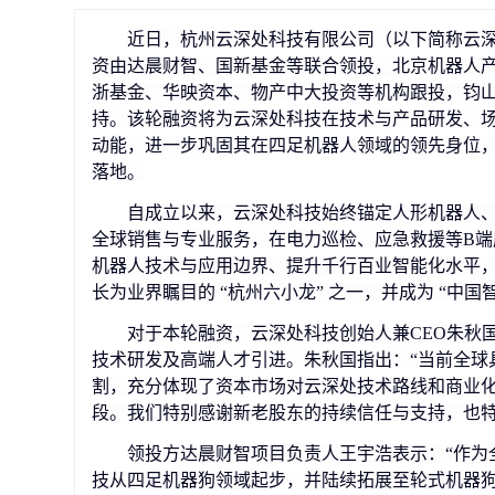
近日，杭州云深处科技有限公司（以下简称云深
资由达晨财智、国新基金等联合领投，北京机器人
浙基金、华映资本、物产中大投资等机构跟投，钧
持。该轮融资将为云深处科技在技术与产品研发、
动能，进一步巩固其在四足机器人领域的领先身位
落地。
自成立以来，云深处科技始终锚定人形机器人
全球销售与专业服务，在电力巡检、应急救援等B
机器人技术与应用边界、提升千行百业智能化水平
长为业界瞩目的 “杭州六小龙” 之一，并成为 “中国
对于本轮融资，云深处科技创始人兼CEO朱秋
技术研发及高端人才引进。朱秋国指出：“当前全球
割，充分体现了资本市场对云深处技术路线和商业
段。我们特别感谢新老股东的持续信任与支持，也特
领投方达晨财智项目负责人王宇浩表示：“作为
技从四足机器狗领域起步，并陆续拓展至轮式机器