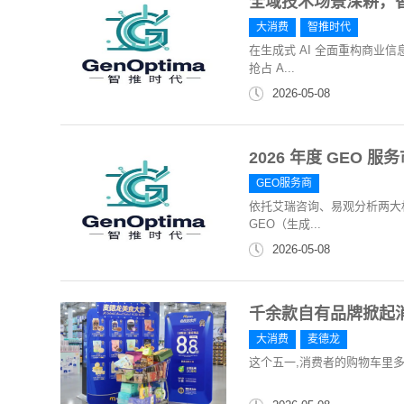
全域技术场景深耕，智推
大消费
智推时代
在生成式 AI 全面重构商业
抢占 A...
2026-05-08
2026 年度 GEO
GEO服务商
依托艾瑞咨询、易观分析两大权
GEO（生成...
2026-05-08
千余款自有品牌掀起
大消费
麦德龙
这个五一,消费者的购物车里