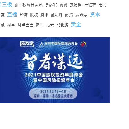
新三板
新三板每日资讯
李彦宏
滴滴
独角兽
王健林
电商
直播
资本
百度
经济
股权
腾讯
董明珠
融资
贾跃亭
黄金
金融
阿里
阿里巴巴
雷军
马云
马化腾