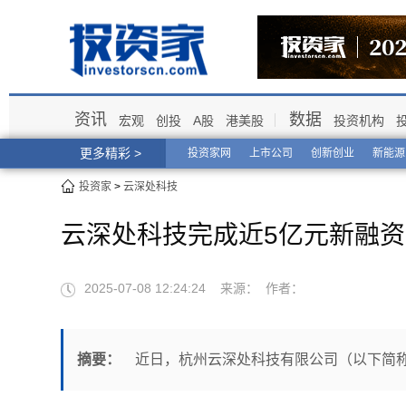
资讯
数据
宏观
创投
A股
港美股
投资机构
更多精彩 >
投资家网
上市公司
创新创业
新能源
投资家
>
云深处科技
云深处科技完成近5亿元新融
2025-07-08 12:24:24 来源： 作者：
摘要：
近日，杭州云深处科技有限公司（以下简