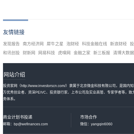
友情链接
发现报告
南方经济网
犀牛之星
泡财经
科技金融在线
新浪财经
投
和讯创投
财新网
网易科技
虎嗅网
金融之家
新三板报
清博大数据
网站介绍
投资家网（http://www.investorscn.com/）隶属于北京微金科技有限公
万优秀创业者、资深PE/VC、投资银行家、上市公司及实业高管、专家学者等，
务体系。
商业计划书投递
市场合作
邮箱：bp@wefinances.com
微信：yangqin6060