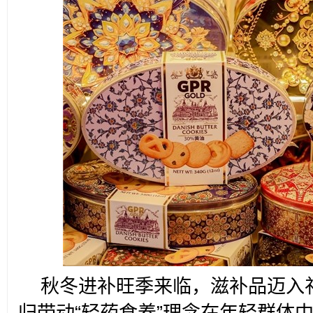
秋冬进补旺季来临，滋补品迈入
归带动“轻药食养”理念在年轻群体