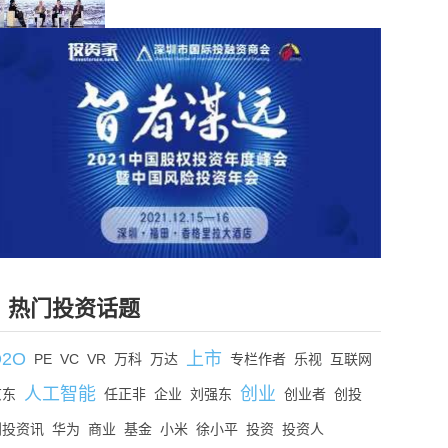
热门投资话题
O2O
上市
PE
VC
VR
万科
万达
专栏作者
乐视
互联网
人工智能
创业
京东
任正非
企业
刘强东
创业者
创投
创投资讯
华为
商业
基金
小米
徐小平
投资
投资人