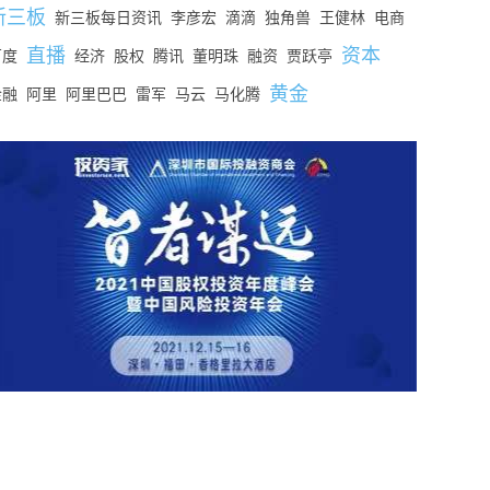
新三板
新三板每日资讯
李彦宏
滴滴
独角兽
王健林
电商
直播
资本
百度
经济
股权
腾讯
董明珠
融资
贾跃亭
黄金
金融
阿里
阿里巴巴
雷军
马云
马化腾