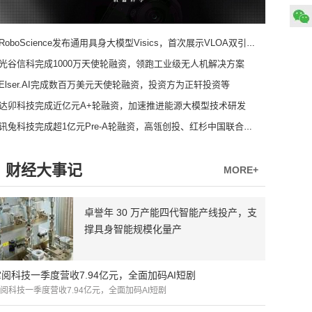
RoboScience发布通用具身大模型Visics，首次展示VLOA双引擎架构
光谷信科完成1000万天使轮融资，领跑工业级无人机解决方案
Elser.AI完成数百万美元天使轮融资，投资方为正轩投资等
达卯科技完成近亿元A+轮融资，加速推进能源大模型技术研发
讯兔科技完成超1亿元Pre-A轮融资，高瓴创投、红杉中国联合领投
财经大事记
MORE+
卓誉年 30 万产能四代智能产线投产，支
撑具身智能规模化量产
掌阅科技一季度营收7.94亿元，全面加码AI短剧
阅科技一季度营收7.94亿元，全面加码AI短剧