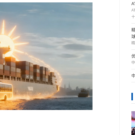
A
十
精
中