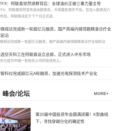
ATFX：阿联酋突然退群背后：全球油价正被三重力量主导
TFX：阿联酋突然宣布退出欧佩克，令其盟友措手不及。在加入欧佩克六
年后，阿联酋决定于下个月正式退...
精微视达完成新一轮超亿元融资，国产高端内镜领跑精准诊疗全
球前沿
微视达完成新一轮超亿元融资，国产高端内镜领跑精准诊疗全球前沿
优选空天科工在阿联酋设立总部，正式进入中东市场
东已成为中国一些知名公司的投资热土。
中智科仪完成超亿元A轮融资，加速光电探测技术产业化
峰会/论坛
MORE+
第20届中国投资年会圆满闭幕！K型曲线
下，寻找穿越分化的确定性