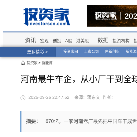
资讯
数据
宏观
创投
A股
港美股
投资机构
更多精彩 >
投资家网
上市公司
创新创业
新能源
投资家
>
新能源
河南最牛车企，从小厂干到全
2025-09-26 22:47:52 来源：蒋东文 作者：
摘要：
670亿，一家河南老厂最先把中国车干成