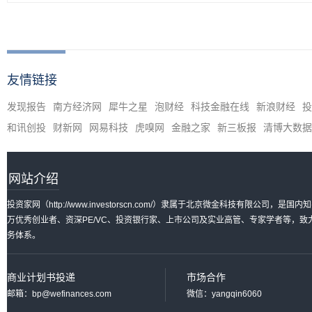
友情链接
发现报告
南方经济网
犀牛之星
泡财经
科技金融在线
新浪财经
投
和讯创投
财新网
网易科技
虎嗅网
金融之家
新三板报
清博大数据
网站介绍
投资家网（http://www.investorscn.com/）隶属于北京微金科技有限公
万优秀创业者、资深PE/VC、投资银行家、上市公司及实业高管、专家学者等，
务体系。
商业计划书投递
市场合作
邮箱：bp@wefinances.com
微信：yangqin6060