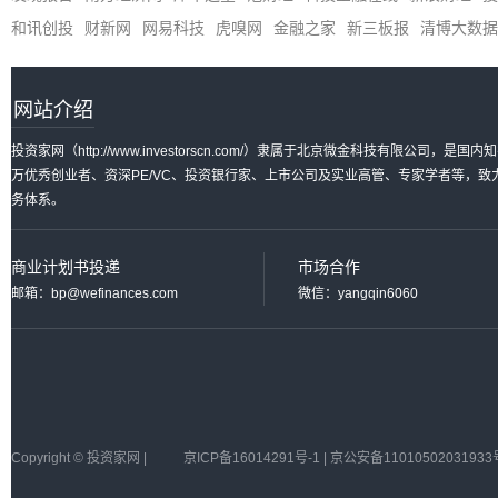
和讯创投
财新网
网易科技
虎嗅网
金融之家
新三板报
清博大数据
网站介绍
投资家网（http://www.investorscn.com/）隶属于北京微金科技有限公
万优秀创业者、资深PE/VC、投资银行家、上市公司及实业高管、专家学者等，
务体系。
商业计划书投递
市场合作
邮箱：bp@wefinances.com
微信：yangqin6060
Copyright © 投资家网 |
京ICP备16014291号-1 | 京公安备11010502031933