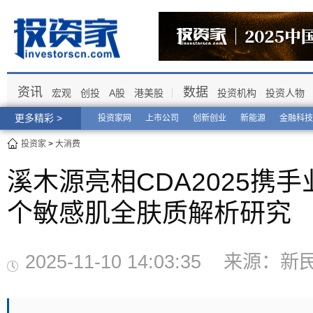
资讯
数据
宏观
创投
A股
港美股
投资机构
投资人物
更多精彩 >
投资家网
上市公司
创新创业
新能源
金融科技
投资家
>
大消费
溪木源亮相CDA2025携
个敏感肌全肤质解析研究
2025-11-10 14:03:35 来