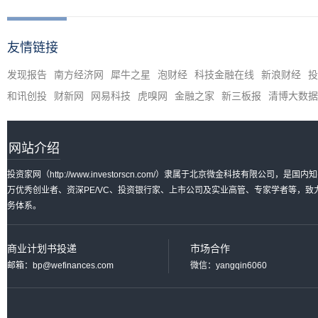
友情链接
发现报告
南方经济网
犀牛之星
泡财经
科技金融在线
新浪财经
投
和讯创投
财新网
网易科技
虎嗅网
金融之家
新三板报
清博大数据
网站介绍
投资家网（http://www.investorscn.com/）隶属于北京微金科技有限公
万优秀创业者、资深PE/VC、投资银行家、上市公司及实业高管、专家学者等，
务体系。
商业计划书投递
市场合作
邮箱：bp@wefinances.com
微信：yangqin6060