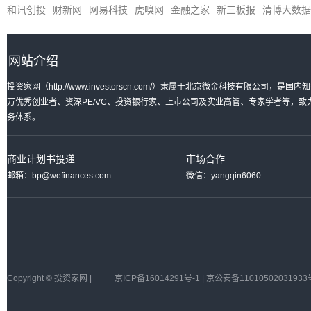
和讯创投
财新网
网易科技
虎嗅网
金融之家
新三板报
清博大数据
网站介绍
投资家网（http://www.investorscn.com/）隶属于北京微金科技有限公
万优秀创业者、资深PE/VC、投资银行家、上市公司及实业高管、专家学者等，
务体系。
商业计划书投递
市场合作
邮箱：bp@wefinances.com
微信：yangqin6060
Copyright © 投资家网 |
京ICP备16014291号-1 | 京公安备11010502031933