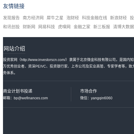
友情链接
发现报告
南方经济网
犀牛之星
泡财经
科技金融在线
新浪财经
投
和讯创投
财新网
网易科技
虎嗅网
金融之家
新三板报
清博大数据
网站介绍
投资家网（http://www.investorscn.com/）隶属于北京微金科技有限公
万优秀创业者、资深PE/VC、投资银行家、上市公司及实业高管、专家学者等，
务体系。
商业计划书投递
市场合作
邮箱：bp@wefinances.com
微信：yangqin6060