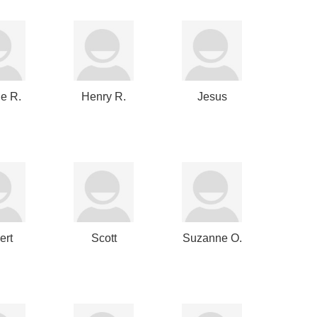
e R.
Henry R.
Jesus
rts
Kravis
Olmos
Clavijo
ert
Scott
Suzanne O.
ard
Bookmyer
Donohoe