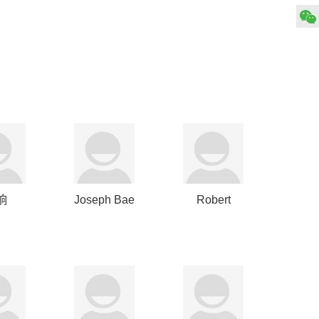
响
Joseph Bae
Robert
MacDonnell