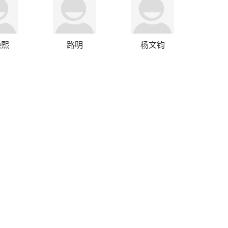
德熙
路明
杨文钧