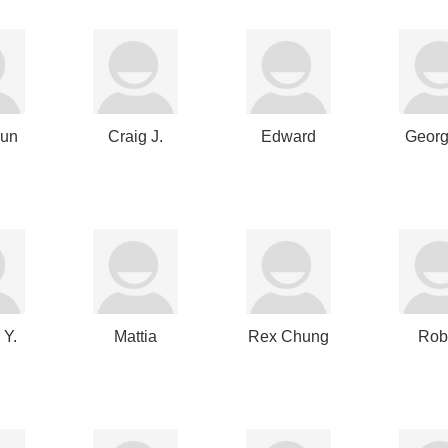
Sun
Craig J.
Edward
Georg
Farr
Law
Robe
 Y.
Mattia
Rex Chung
Rob
Caprioli
How