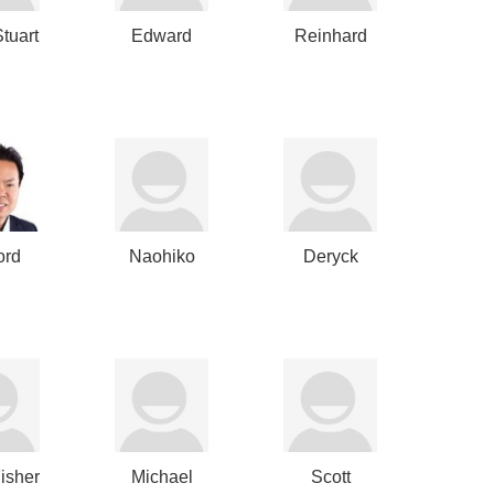
Stuart
Edward
Reinhard
Gilhuly
Gorenflos
ord
Naohiko
Deryck
iu
Kitsuta
Maughan
isher
Michael
Scott