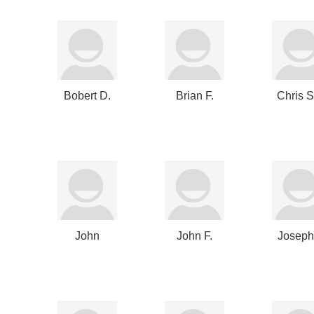
Bobert D.
Brian F.
Chris 
Gottlieb
Carroll
John
John F.
Joseph
Empson
Bookout
Bae