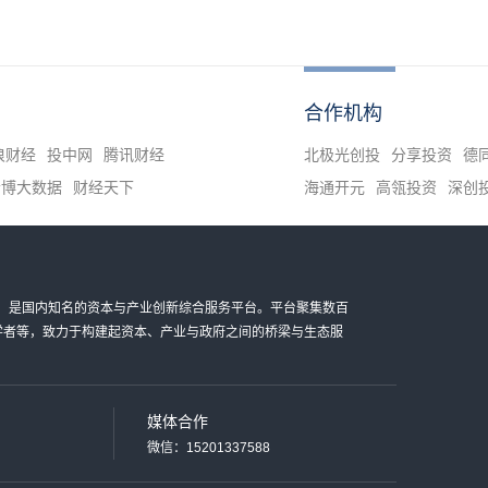
合作机构
浪财经
投中网
腾讯财经
北极光创投
分享投资
德
清博大数据
财经天下
海通开元
高瓴投资
深创
金科技有限公司，是国内知名的资本与产业创新综合服务平台。平台聚集数百
家学者等，致力于构建起资本、产业与政府之间的桥梁与生态服
媒体合作
微信：15201337588