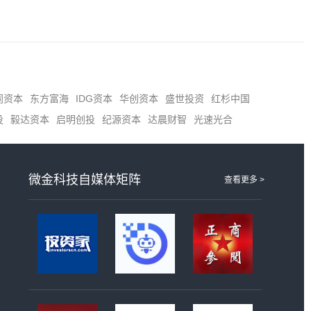
同资本
东方富海
IDG资本
华创资本
盛世投资
红杉中国
投
毅达资本
启明创投
纪源资本
达晨财智
光速光合
微金科技自媒体矩阵
查看更多 >