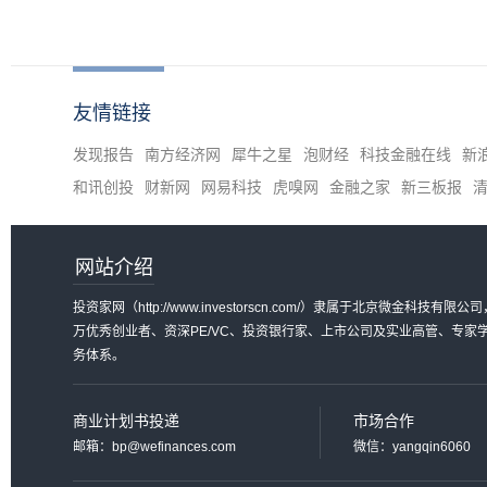
友情链接
发现报告
南方经济网
犀牛之星
泡财经
科技金融在线
新
和讯创投
财新网
网易科技
虎嗅网
金融之家
新三板报
网站介绍
投资家网（http://www.investorscn.com/）隶属于北京微
万优秀创业者、资深PE/VC、投资银行家、上市公司及实业高管、专
务体系。
商业计划书投递
市场合作
邮箱：bp@wefinances.com
微信：yangqin6060