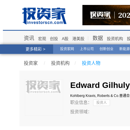
资讯
数据
宏观
创投
A股
港美股
投资机构
更多精彩 >
投资家网
上市公司
创新创业
新能源
投资家
/
投资机构
/
投资人物
Edward Gilhuly
Kohlberg Kravis, Roberts & Co.
普通合
职业信息：
投资人
投资领域：