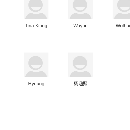
Tina Xiong
Wayne
Wolhar
Wang
Julian J
Hyoung
杨涵翔
Seok Lim