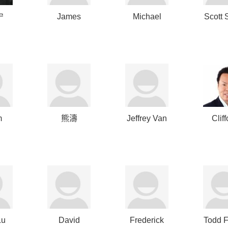
宁
James
Michael
Scott 
Greene
Michelson
m
熊濤
Jeffrey Van
Cliff
er
Horn
Ch
Lu
David
Frederick
Todd F