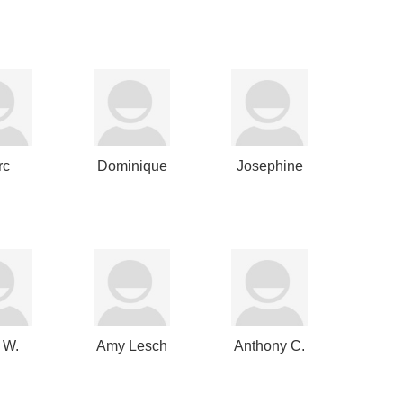
Calbert
Nuttall
rc
Dominique
Josephine
hultz
Hansen
Konert
 W.
Amy Lesch
Anthony C.
cher
Hass