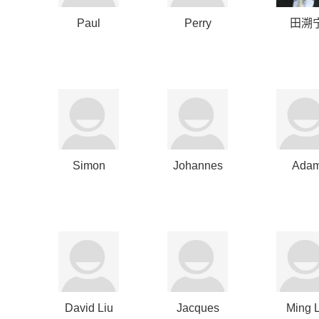
Paul
Perry
田溯
Raether
Golkin
Simon
Johannes
Ada
Brown
Huth
Clamm
David Liu
Jacques
Ming 