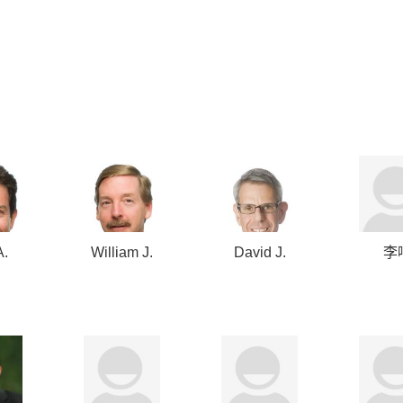
A.
William J.
David J.
李
r
Janetschek
Sorkin