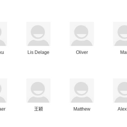
Netjes
Goltz
ku
Lis Delage
Oliver
Ma
da
Haarmann
Lipsc
aer
王颖
Matthew
Alex
Chang
Flet