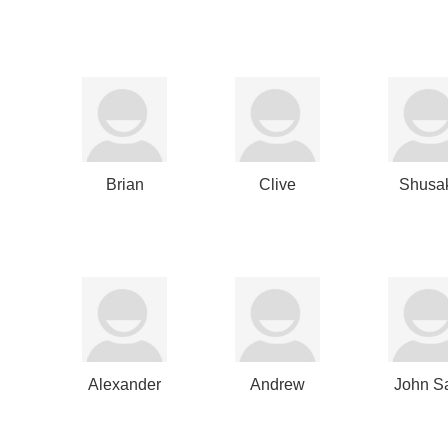
Garaialde
Brian
Clive
Shusa
Carroll
Hollick
Mino
Alexander
Andrew
John S
Navab
Gorey