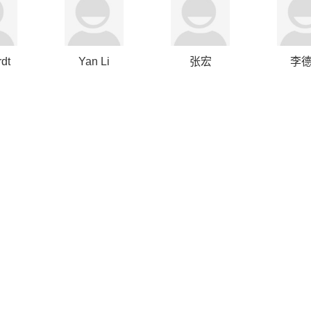
dt
Yan Li
张宏
李
uul