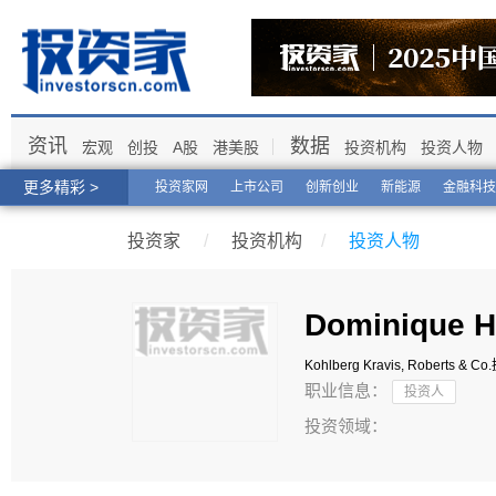
资讯
数据
宏观
创投
A股
港美股
投资机构
投资人物
更多精彩 >
投资家网
上市公司
创新创业
新能源
金融科技
投资家
/
投资机构
/
投资人物
Dominique 
Kohlberg Kravis, Roberts & Co.
职业信息：
投资人
投资领域：