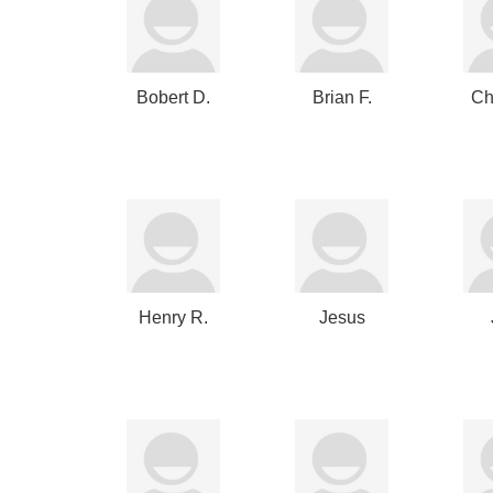
Bobert D.
Brian F.
Ch
Gottlieb
Carroll
Henry R.
Jesus
Kravis
Olmos
E
Clavijo