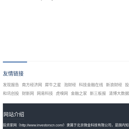
Seok Lim
友情链接
发现报告
南方经济网
犀牛之星
泡财经
科技金融在线
新浪财经
投
和讯创投
财新网
网易科技
虎嗅网
金融之家
新三板报
清博大数据
网站介绍
投资家网（http://www.investorscn.com/）隶属于北京微金科技有限公