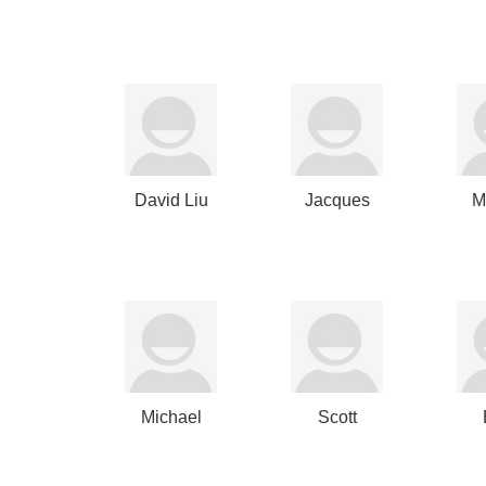
Clammer
David Liu
Jacques
M
Garaialde
Michael
Scott
Calbert
Nuttall
C