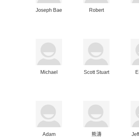
Joseph Bae
Robert
MacDonnell
R
Michael
Scott Stuart
E
Michelson
G
Adam
熊濤
Jef