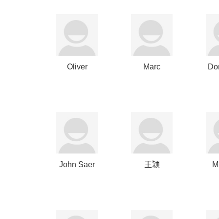
Oliver
Marc
Do
Haarmann
Lipschultz
H
John Saer
王颖
M