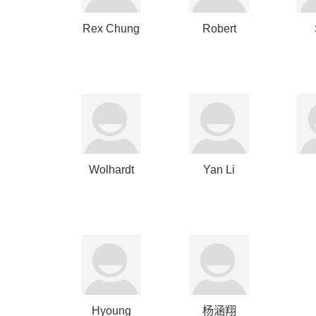
Rex Chung
Robert
Howard
Bo
Wolhardt
Yan Li
Julian Juul
Hyoung
杨涵翔