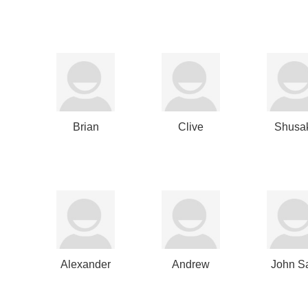
Garaialde
Brian
Clive
Shusa
Carroll
Hollick
Mino
Alexander
Andrew
John S
Navab
Gorey