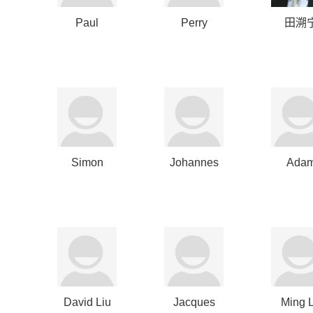
Paul
Perry
田溯
Raether
Golkin
Simon
Johannes
Ada
Brown
Huth
Clamm
David Liu
Jacques
Ming 