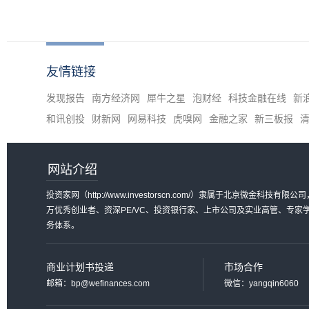
友情链接
发现报告
南方经济网
犀牛之星
泡财经
科技金融在线
新
和讯创投
财新网
网易科技
虎嗅网
金融之家
新三板报
网站介绍
投资家网（http://www.investorscn.com/）隶属于北京微
万优秀创业者、资深PE/VC、投资银行家、上市公司及实业高管、专
务体系。
商业计划书投递
市场合作
邮箱：bp@wefinances.com
微信：yangqin6060