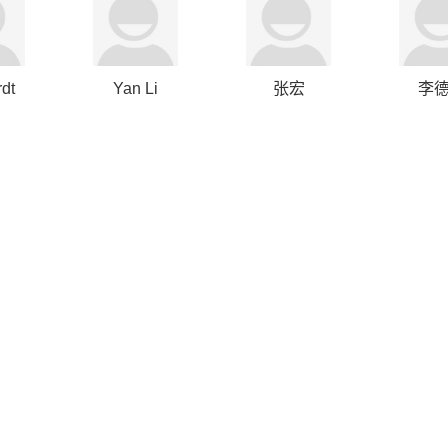
dt
Yan Li
张宏
李
uul