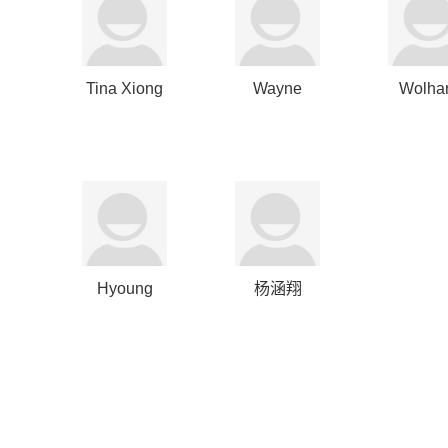
Tina Xiong
Wayne
Wolhar
Wang
Julian J
Hyoung
杨涵翔
Seok Lim