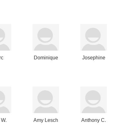
Calbert
Nuttall
rc
Dominique
Josephine
hultz
Hansen
Konert
 W.
Amy Lesch
Anthony C.
cher
Hass