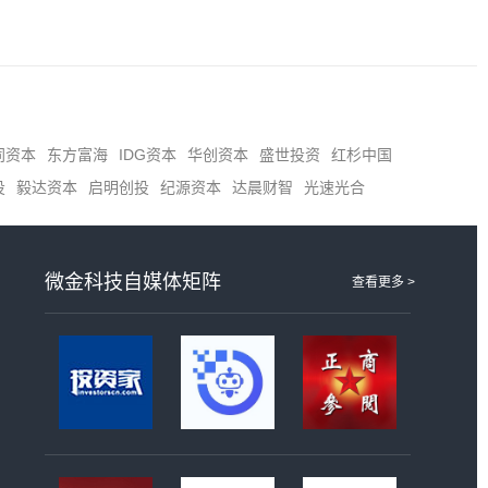
同资本
东方富海
IDG资本
华创资本
盛世投资
红杉中国
投
毅达资本
启明创投
纪源资本
达晨财智
光速光合
微金科技自媒体矩阵
查看更多 >