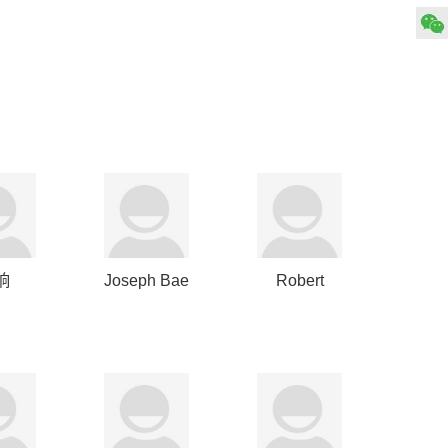
响
Joseph Bae
Robert
MacDonnell