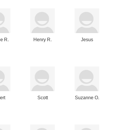
e R.
Henry R.
Jesus
rts
Kravis
Olmos
Clavijo
ert
Scott
Suzanne O.
ard
Bookmyer
Donohoe