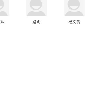
德熙
路明
杨文钧