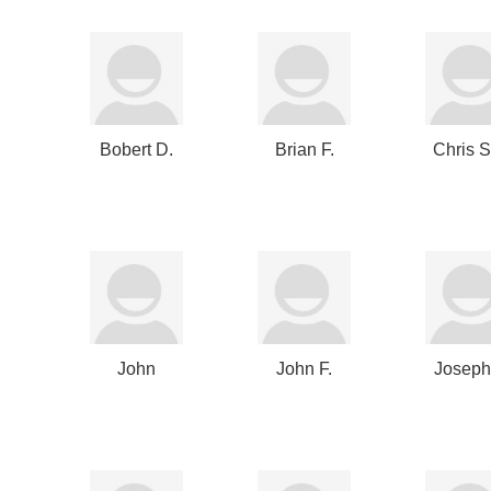
Bobert D.
Brian F.
Chris 
Gottlieb
Carroll
John
John F.
Joseph
Empson
Bookout
Bae