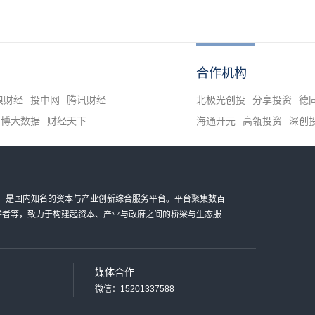
合作机构
浪财经
投中网
腾讯财经
北极光创投
分享投资
德
清博大数据
财经天下
海通开元
高瓴投资
深创
金科技有限公司，是国内知名的资本与产业创新综合服务平台。平台聚集数百
家学者等，致力于构建起资本、产业与政府之间的桥梁与生态服
媒体合作
微信：15201337588