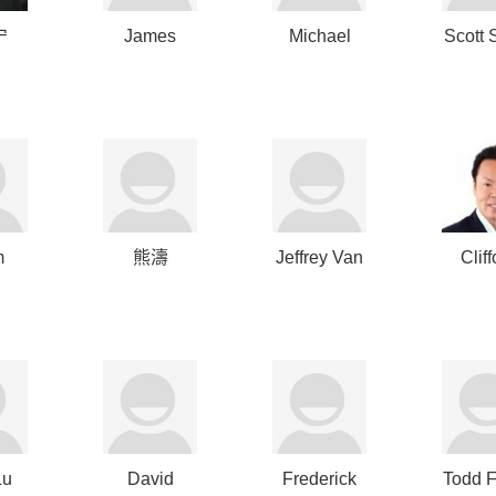
宁
James
Michael
Scott 
Greene
Michelson
m
熊濤
Jeffrey Van
Cliff
er
Horn
Ch
Lu
David
Frederick
Todd F