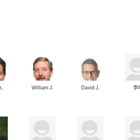
A.
William J.
David J.
李
r
Janetschek
Sorkin