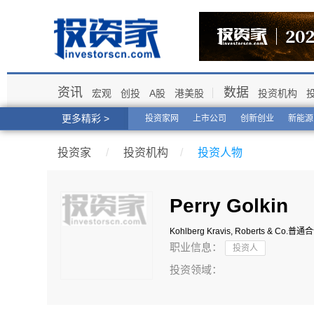
资讯
数据
宏观
创投
A股
港美股
投资机构
更多精彩 >
投资家网
上市公司
创新创业
新能源
投资家
/
投资机构
/
投资人物
Perry Golkin
Kohlberg Kravis, Roberts & Co.
普通合
职业信息：
投资人
投资领域：