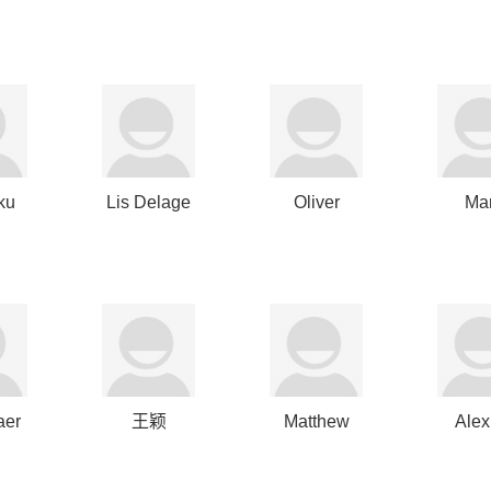
Netjes
Goltz
ku
Lis Delage
Oliver
Ma
da
Haarmann
Lipsc
aer
王颖
Matthew
Alex
Chang
Flet