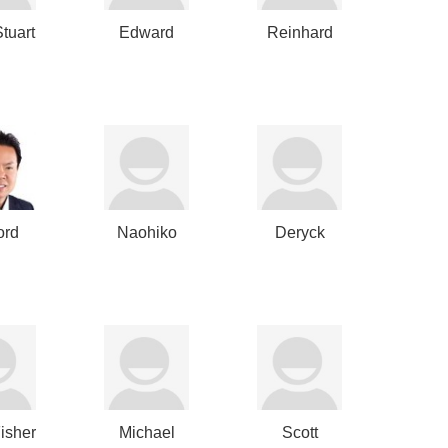
Stuart
Edward
Reinhard
Gilhuly
Gorenflos
ord
Naohiko
Deryck
iu
Kitsuta
Maughan
isher
Michael
Scott