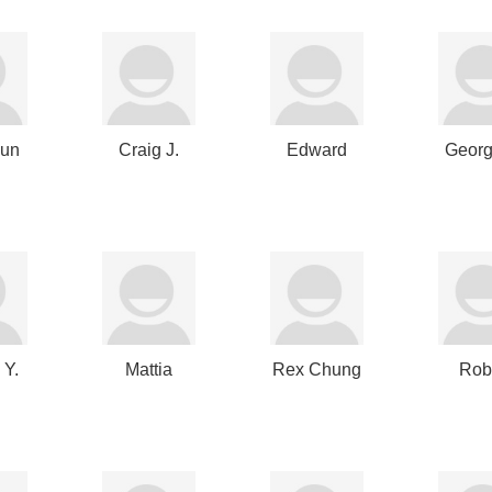
Sun
Craig J.
Edward
Georg
Farr
Law
Robe
 Y.
Mattia
Rex Chung
Rob
Caprioli
How