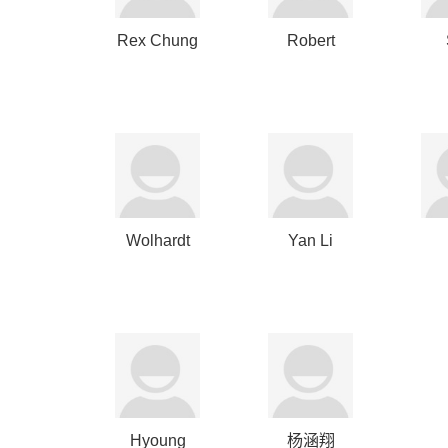
Rex Chung
Robert
Howard
Bo
Wolhardt
Yan Li
Julian Juul
Hyoung
杨涵翔