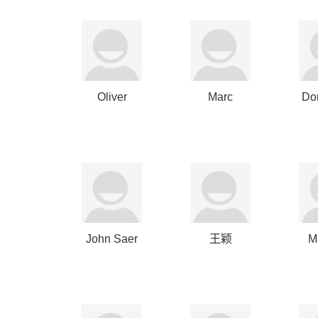
Oliver
Marc
Do
Haarmann
Lipschultz
H
John Saer
王颖
M