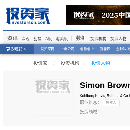
资讯
数据
宏观
创投
A股
港美股
投资机构
投资人物
更多精彩 >
投资家网
上市公司
创新创业
新能源
金融科技
投资家
/
投资机构
/
投资人物
Simon Brow
Kohlberg Kravis, Roberts & Co.
职业信息：
投资人
投资领域：