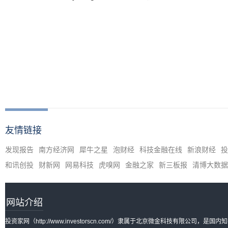
Seok Lim
友情链接
发现报告
南方经济网
犀牛之星
泡财经
科技金融在线
新浪财经
投
和讯创投
财新网
网易科技
虎嗅网
金融之家
新三板报
清博大数据
网站介绍
投资家网（http://www.investorscn.com/）隶属于北京微金科技有限公