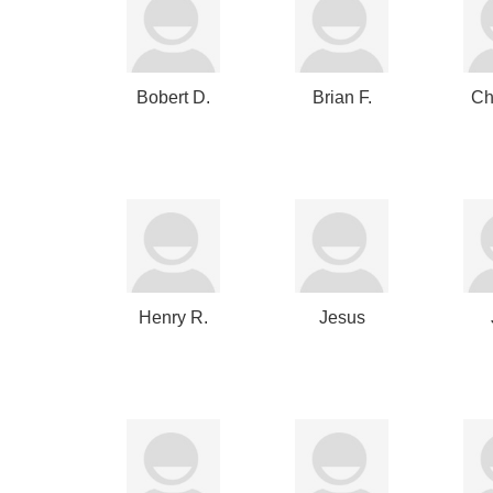
Bobert D.
Brian F.
Ch
Gottlieb
Carroll
Henry R.
Jesus
Kravis
Olmos
E
Clavijo