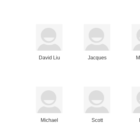
Clammer
David Liu
Jacques
M
Garaialde
Michael
Scott
Calbert
Nuttall
C