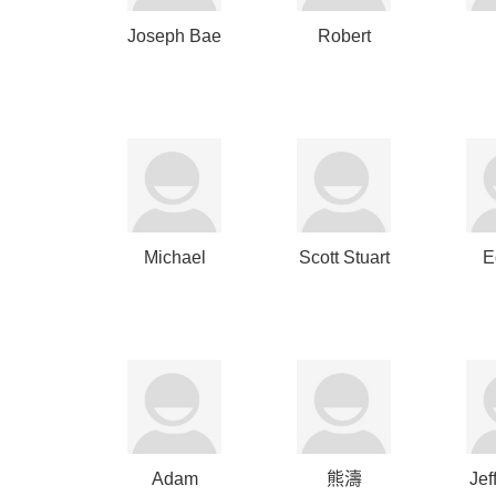
Joseph Bae
Robert
MacDonnell
R
Michael
Scott Stuart
E
Michelson
G
Adam
熊濤
Jef